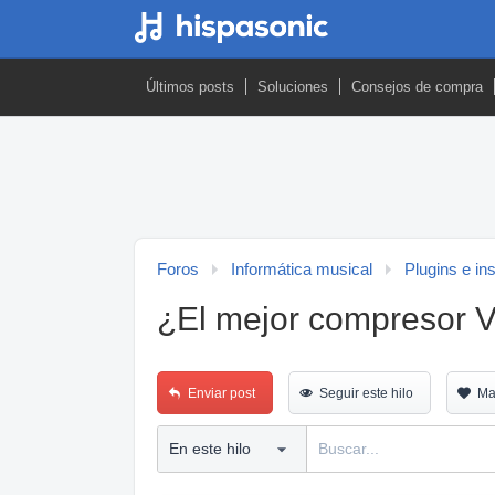
Últimos posts
Soluciones
Consejos de compra
Foros
Informática musical
Plugins e in
¿El mejor compresor V
Enviar post
Seguir este hilo
Ma