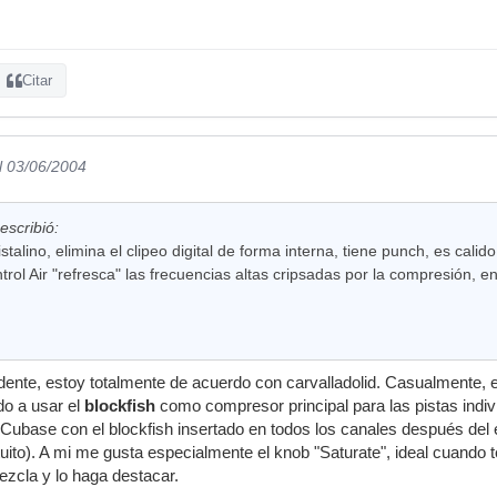
Citar
l 03/06/2004
escribió:
istalino, elimina el clipeo digital de forma interna, tiene punch, es cal
ntrol Air "refresca" las frecuencias altas cripsadas por la compresión, en
dente, estoy totalmente de acuerdo con carvalladolid. Casualmente, e
o a usar el
blockfish
como compresor principal para las pistas indiv
n Cubase con el blockfish insertado en todos los canales después del
uito). A mi me gusta especialmente el knob "Saturate", ideal cuando te
zcla y lo haga destacar.