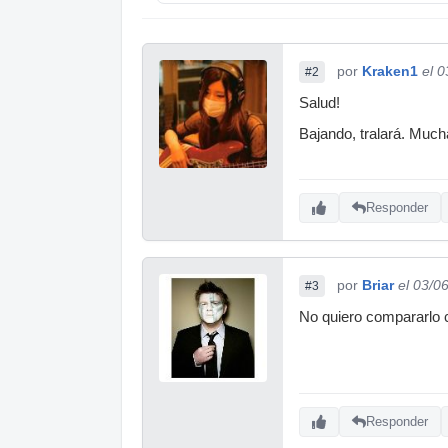
por
Kraken1
el 
#2
Salud!
Bajando, tralará. Muc
Responder
por
Briar
el 03/0
#3
No quiero compararlo co
Responder