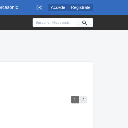

rcasonic
Accede
Regístrate
1
2