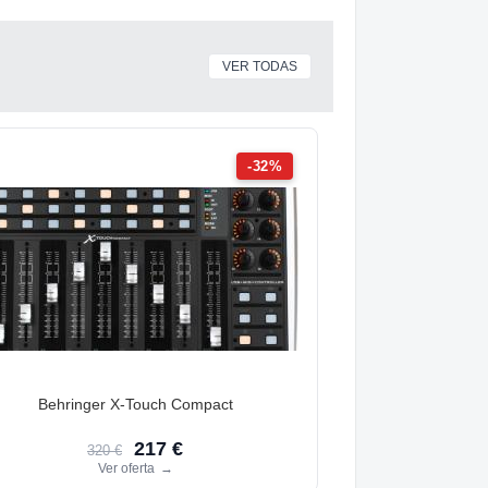
VER TODAS
-32%
Behringer X-Touch Compact
217 €
320 €
Ver oferta
→