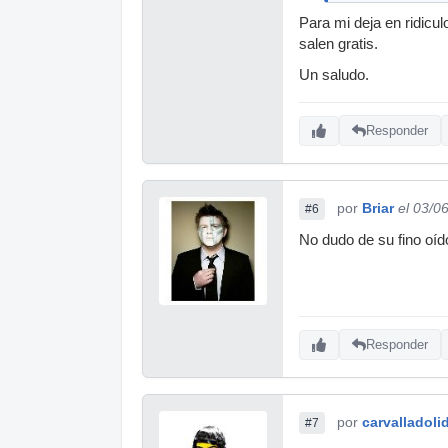
Para mi deja en ridicu
salen gratis.
Un saludo.
Responder
por
Briar
el 03/0
#6
No dudo de su fino oído
Responder
por
carvalladoli
#7