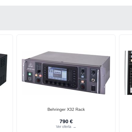
Behringer X32 Rack
790 €
Ver oferta
→