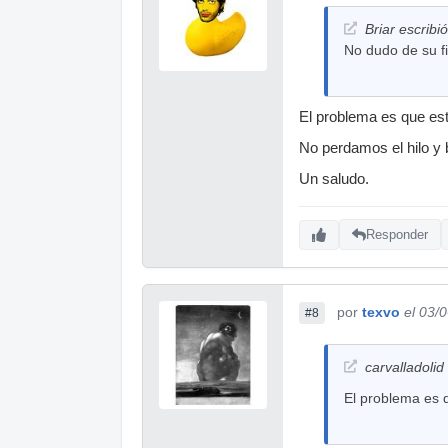
Briar escribió
No dudo de su fi
El problema es que est
No perdamos el hilo y b
Un saludo.
Responder
por
texvo
el 03/
#8
carvalladolid 
El problema es 