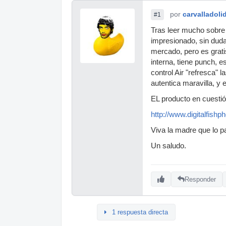
por
carvalladoli
#1
Tras leer mucho sobre 
impresionado, sin duda
mercado, pero es gratis
interna, tiene punch, e
control Air "refresca" 
autentica maravilla, y 
EL producto en cuestión
http://www.digitalfish
Viva la madre que lo pa
Un saludo.
Responder
1 respuesta directa