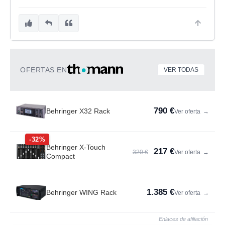
OFERTAS EN
VER TODAS
790 €
Behringer X32 Rack
Ver oferta
→
-32%
Behringer X-Touch
217 €
320 €
Ver oferta
→
Compact
1.385 €
Behringer WING Rack
Ver oferta
→
Enlaces de afiliación