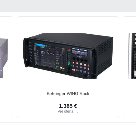
Behringer WING Rack
1.385 €
Ver oferta
→