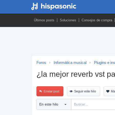
Últimos posts
Soluciones
Consejos de compra
Foros
Informática musical
Plugins e in
¿la mejor reverb vst p
Enviar post
Seguir este hilo
Ma