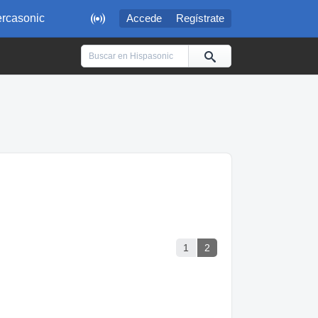

rcasonic
Accede
Regístrate
1
2