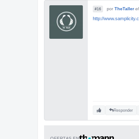
por
TheTaller
e
#16
http://www.samplicity
Responder
OFERTAS EN