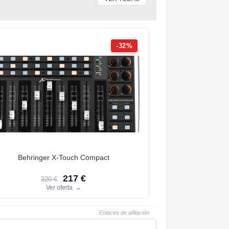
-32%
Behringer X-Touch Compact
217 €
320 €
Ver oferta
→
Enlaces de afiliación