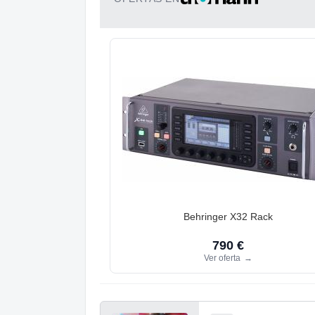
Behringer X32 Rack
790 €
Ver oferta
→