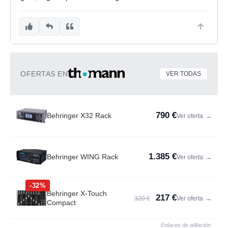
OFERTAS EN
VER TODAS
790 €
Behringer X32 Rack
Ver oferta
→
1.385 €
Behringer WING Rack
Ver oferta
→
-32%
Behringer X-Touch
217 €
320 €
Ver oferta
→
Compact
Enlaces de afiliación