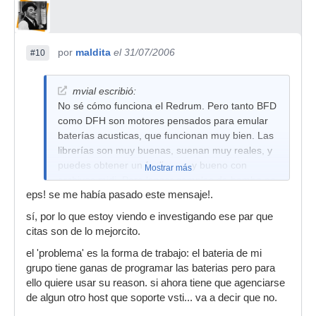
por
maldita
el 31/07/2006
#10
mvial escribió:
No sé cómo funciona el Redrum. Pero tanto BFD
como DFH son motores pensados para emular
baterías acusticas, que funcionan muy bien. Las
librerías son muy buenas, suenan muy reales, y
puedes obtener un feeling muy bueno con
Mostrar más
archivos midi. Para lanzar samples de bombo no
eps! se me había pasado este mensaje!.
es tan importante con qué motor lo hagas, pero
la diferencia se nota mucho en cuerpos más
sí, por lo que estoy viendo e investigando ese par que
expresivos como el HH o la caja.
citas son de lo mejorcito.
Salu2.
el 'problema' es la forma de trabajo: el bateria de mi
grupo tiene ganas de programar las baterias pero para
ello quiere usar su reason. si ahora tiene que agenciarse
de algun otro host que soporte vsti... va a decir que no.