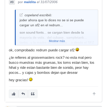
por
maldita
el 31/07/2006
#9
copeland escribió:
joder ahora que lo dices no se si se puede
cargar un sf2 en el redrum...
son sound fonts... se cargan bien desde la
mayoria de vstis.. del cubase.. sampletank...
Mostrar más
tanks.. y la madre qu elos pario .. o desde el SFZ
que es gratuito... pero no lleva muchos
ok, comprobado: redrum puede cargar sf2
controles... etc etc.
¿te refieres al groovemasters rock? no esta mal pero
Coñe un kit bueno de baterias del reason redrum
busco muestras más gruesas, los toms estan bien, los
es ... el .. monster of rock o no me acuerdo como
hihat y ride estan bastante bien de sonido, peor hay
se llama... pero busca busca.. redrum.. rfl... y
pocos... y cajas y bombos dejan que desear
encontraras!
hey gracias!