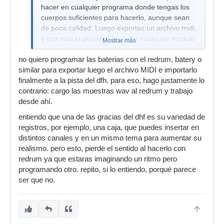
hacer en cualquier programa donde tengas los
cuerpos suficientes para hacerlo, aunque sean
de poca calidad. Luego exportas un archivo midi,
y ese midi lo puedes pasar por cualquier modulo
Mostrar más
con sonidos de batería, y tendrás tu pista.
no quiero programar las baterias con el redrum, batery o
Según cómo estén los samples puestos, y según
similar para exportar luego el archivo MIDI e importarlo
como funcione el motor del VSTi, quizás tengas
finalmente a la pista del dfh. para eso, hago justamente lo
que ajustar algunas velocidades. Por ejemplo, yo
contrario: cargo las muestras wav al redrum y trabajo
solía programar con el Battery, y cuando me
desde ahí.
pasé a BFD encontré que las pistas sonaban
entiendo que una de las gracias del dhf es su variedad de
bien, pero los HH estaban muy duros, y les tuve
registros, por ejemplo, una caja, que puedes insertar en
que bajar la velocidad al HH en mis archivos midi
distintos canales y en un mismo tema para aumentar su
viejos.
realismo. pero esto, pierde el sentido al hacerlo con
Salu2.
redrum ya que estaras imaginando un ritmo pero
programando otro. repito, si lo entiendo, porqué parece
ser que no.