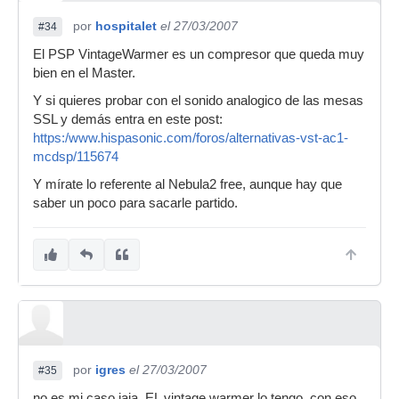
por
hospitalet
el 27/03/2007
#34
El PSP VintageWarmer es un compresor que queda muy
bien en el Master.
Y si quieres probar con el sonido analogico de las mesas
SSL y demás entra en este post:
https:/www.hispasonic.com/foros/alternativas-vst-ac1-
mcdsp/115674
Y mírate lo referente al Nebula2 free, aunque hay que
saber un poco para sacarle partido.
por
igres
el 27/03/2007
#35
no es mi caso jaja. EL vintage warmer lo tengo, con eso