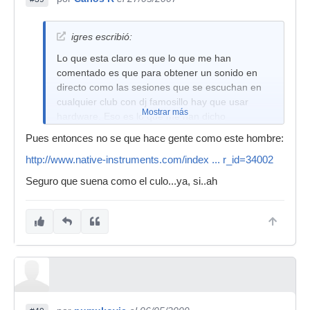
igres escribió:
Lo que esta claro es que lo que me han
comentado es que para obtener un sonido en
directo como las sesiones que se escuchan en
cualquier club con dj famosillo hay que usar
Mostrar más
hardware. Eso es lo que me han dicho
Pues entonces no se que hace gente como este hombre:
http://www.native-instruments.com/index ... r_id=34002
Seguro que suena como el culo...ya, si..ah