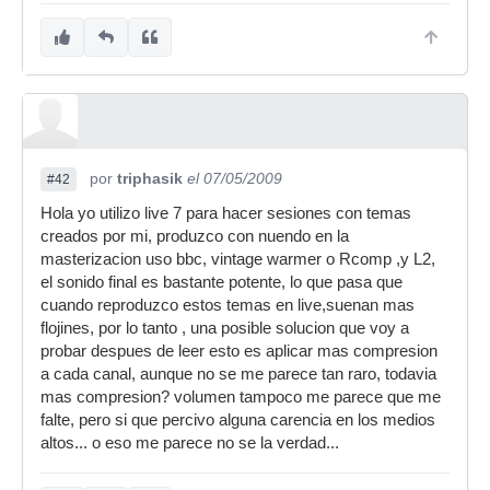
También tenemos que meter una ecualización de
128 bandas asignadas a 31 TR909 para
manejarlo por midi (los sonidos de la TR909 no
interesan)
Luego, tenemos que meter en el master un total
de 59 plugins entre los que deben constar
limitadores, compresores, excitadores,
por
triphasik
el 07/05/2009
#42
vendedores, un plugin especial que sea la foto
Hola yo utilizo live 7 para hacer sesiones con temas
de tu madre... así hasta 59 por que el live tiene
creados por mi, produzco con nuendo en la
un truco oculto que, cuando alcanzas el 1985%
masterizacion uso bbc, vintage warmer o Rcomp ,y L2,
de los recursos del sistema, entras en modo dios
el sonido final es bastante potente, lo que pasa que
y no hace falta ni que pinches ya que se inventa
cuando reproduzco estos temas en live,suenan mas
la música, empieza a tirar cristal por el puerto
flojines, por lo tanto , una posible solucion que voy a
USB y Marihuana por el Firewire y la gente se lo
probar despues de leer esto es aplicar mas compresion
baila que da gusto.
a cada canal, aunque no se me parece tan raro, todavia
Por cierto, en modo arrangement, puedes poner
mas compresion? volumen tampoco me parece que me
también:
falte, pero si que percivo alguna carencia en los medios
altos... o eso me parece no se la verdad...
IDDQD = Modo Dios
IDKFA = Armas infinitas