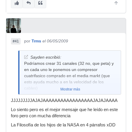
por
Trms
el 06/05/2009
#41
Sayden escribió:
Podríamos crear 31 canales (32 no, que peta) y
en cada uno le ponemos un compresor
cuatrifasico comprado en el media markt (que
esto ayuda mucho a en la velocidad de los
cables)
Mostrar más
Además por tener un número de canales
JJJJJJJJJAJAJAAAAAAAAAAAAAAAAAJAJAJAAAA
impares (31 como he mencionado
Lo siento pero es el mejor mensaje que he leído en este
anteriormente), la velocidad del buffer tira mejor
foro pero con mucha diferencia
ya que el canal que sobra para que sean pares,
se sienta en el bus y descansa para cambiarse
La Filosofía de los hijos de la NASA en 4 párrafos xDD
de vez en cuando.