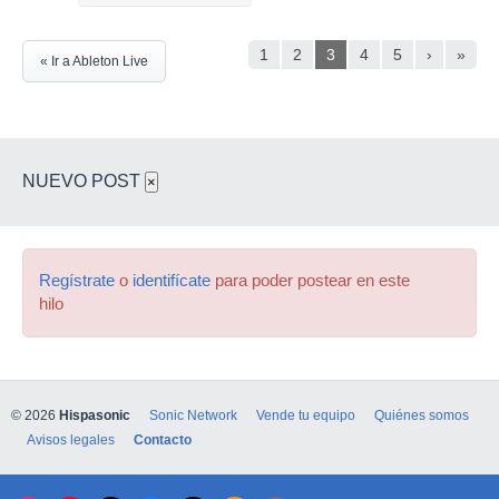
1
2
3
4
5
›
»
« Ir a Ableton Live
NUEVO POST
×
Regístrate
o
identifícate
para poder postear en este
hilo
© 2026
Hispasonic
Sonic Network
Vende tu equipo
Quiénes somos
Avisos legales
Contacto