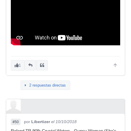
1
2 respuestas directas
por
Libertizer
el 10/10/2018
#50
Roland TR 909: Crystal Waters - Gypsy Woman (She's