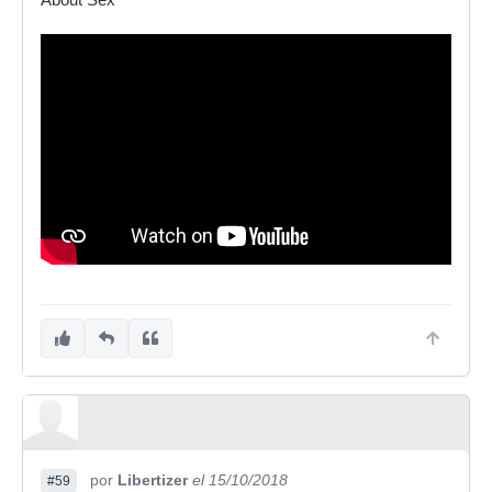
About Sex
por
Libertizer
el 15/10/2018
#59