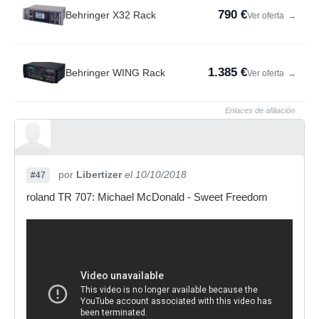
790 €
Behringer X32 Rack
Ver oferta
→
1.385 €
Behringer WING Rack
Ver oferta
→
Enlaces de afiliación
por
Libertizer
el 10/10/2018
#47
roland TR 707: Michael McDonald - Sweet Freedom