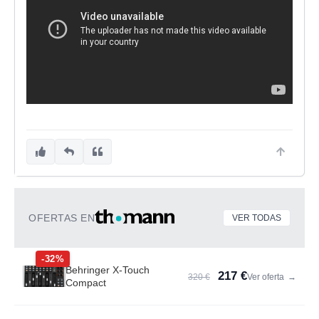
OFERTAS EN
VER TODAS
-32%
Behringer X-Touch
217 €
320 €
Ver oferta
→
Compact