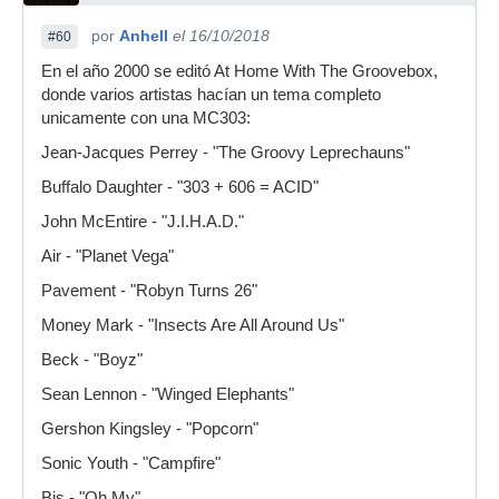
por
Anhell
el 16/10/2018
#60
En el año 2000 se editó At Home With The Groovebox,
donde varios artistas hacían un tema completo
unicamente con una MC303:
Jean-Jacques Perrey - "The Groovy Leprechauns"
Buffalo Daughter - "303 + 606 = ACID"
John McEntire - "J.I.H.A.D."
Air - "Planet Vega"
Pavement - "Robyn Turns 26"
Money Mark - "Insects Are All Around Us"
Beck - "Boyz"
Sean Lennon - "Winged Elephants"
Gershon Kingsley - "Popcorn"
Sonic Youth - "Campfire"
Bis - "Oh My"