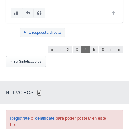
1 respuesta directa
«
‹
2
3
4
5
6
›
»
« Ir a Sintetizadores
NUEVO POST
×
Regístrate
o
identifícate
para poder postear en este
hilo