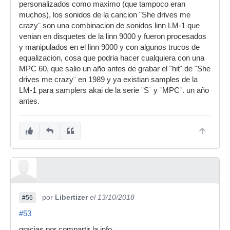
personalizados como maximo (que tampoco eran
muchos), los sonidos de la cancion ¨She drives me
crazy¨ son una combinacion de sonidos linn LM-1 que
venian en disquetes de la linn 9000 y fueron procesados
y manipulados en el linn 9000 y con algunos trucos de
equalizacion, cosa que podria hacer cualquiera con una
MPC 60, que salio un año antes de grabar el ¨hit¨ de ¨She
drives me crazy¨ en 1989 y ya existian samples de la
LM-1 para samplers akai de la serie ¨S¨ y ¨MPC¨. un año
antes.
por
Libertizer
el 13/10/2018
#56
#53
gracias por compartir la info.