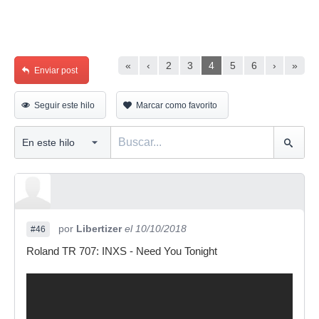
«
‹
2
3
4
5
6
›
»
Enviar post
Seguir este hilo
Marcar como favorito
por
Libertizer
el 10/10/2018
#46
Roland TR 707: INXS - Need You Tonight