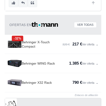
OFERTAS EN
VER TODAS
-32%
Behringer X-Touch
217 €
320 €
Ver oferta
→
Compact
1.385 €
Behringer WING Rack
Ver oferta
→
790 €
Behringer X32 Rack
Ver oferta
→
Enlaces de afiliación