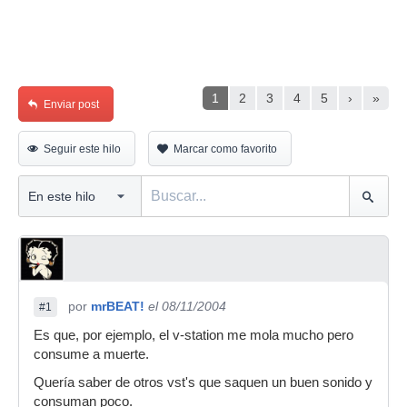
1
2
3
4
5
›
»
Enviar post
Seguir este hilo
Marcar como favorito
por
mrBEAT!
el 08/11/2004
#1
Es que, por ejemplo, el v-station me mola mucho pero
consume a muerte.
Quería saber de otros vst's que saquen un buen sonido y
consuman poco.