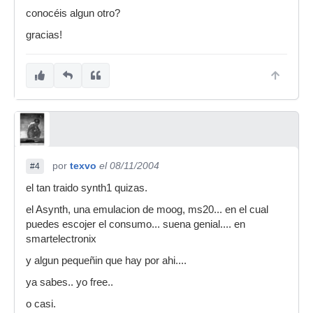
conocéis algun otro?
gracias!
por
texvo
el 08/11/2004
#4
el tan traido synth1 quizas.
el Asynth, una emulacion de moog, ms20... en el cual
puedes escojer el consumo... suena genial.... en
smartelectronix
y algun pequeñin que hay por ahi....
ya sabes.. yo free..
o casi.