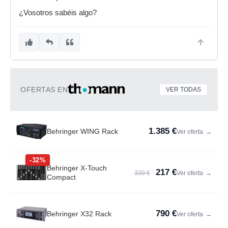
¿Vosotros sabéis algo?
OFERTAS EN
VER TODAS
1.385 €
Behringer WING Rack
Ver oferta
→
-32%
Behringer X-Touch
217 €
320 €
Ver oferta
→
Compact
790 €
Behringer X32 Rack
Ver oferta
→