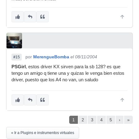
por
MerengueBomba
el 08/11/2004
#15
PSGirl
, estos driver KX sirven para la sb 128? es que
tengo un amigo q tiene una y quizas le venga bien estos
driver, puesto que los A4 no van, un saludo
1
2
3
4
5
›
»
« Ir a Plugins e instrumentos virtuales