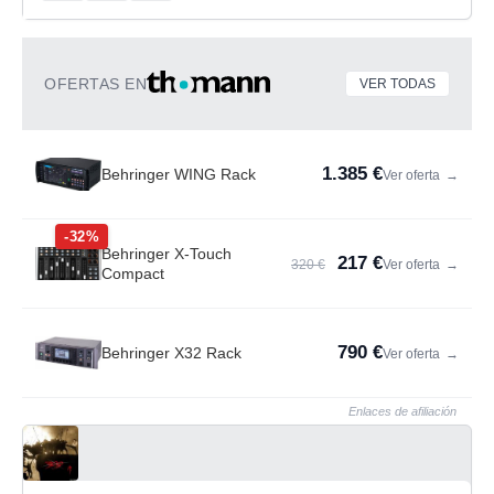
OFERTAS EN
VER TODAS
1.385 €
Behringer WING Rack
Ver oferta
→
-32%
Behringer X-Touch
217 €
320 €
Ver oferta
→
Compact
790 €
Behringer X32 Rack
Ver oferta
→
Enlaces de afiliación