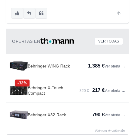
OFERTAS EN
VER TODAS
1.385 €
Behringer WING Rack
Ver oferta
→
-32%
Behringer X-Touch
217 €
320 €
Ver oferta
→
Compact
790 €
Behringer X32 Rack
Ver oferta
→
Enlaces de afiliación