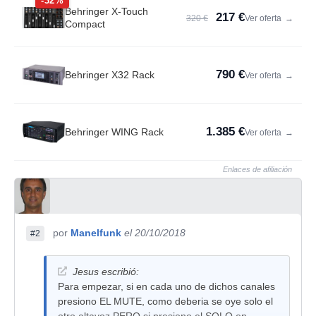
-32%
Behringer X-Touch
217 €
320 €
Ver oferta
→
Compact
790 €
Behringer X32 Rack
Ver oferta
→
1.385 €
Behringer WING Rack
Ver oferta
→
Enlaces de afiliación
por
Manelfunk
el 20/10/2018
#2
Jesus escribió:
Para empezar, si en cada uno de dichos canales
presiono EL MUTE, como deberia se oye solo el