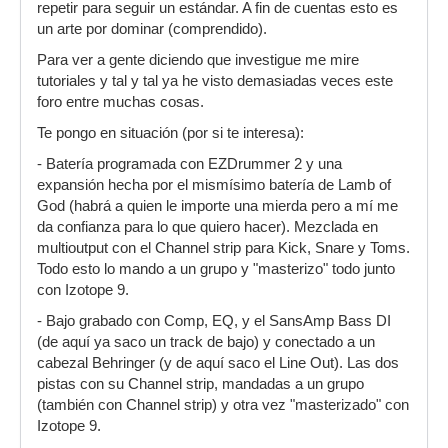
repetir para seguir un estándar. A fin de cuentas esto es
un arte por dominar (comprendido).
Para ver a gente diciendo que investigue me mire
tutoriales y tal y tal ya he visto demasiadas veces este
foro entre muchas cosas.
Te pongo en situación (por si te interesa):
- Batería programada con EZDrummer 2 y una
expansión hecha por el mismísimo batería de Lamb of
God (habrá a quien le importe una mierda pero a mí me
da confianza para lo que quiero hacer). Mezclada en
multioutput con el Channel strip para Kick, Snare y Toms.
Todo esto lo mando a un grupo y "masterizo" todo junto
con Izotope 9.
- Bajo grabado con Comp, EQ, y el SansAmp Bass DI
(de aquí ya saco un track de bajo) y conectado a un
cabezal Behringer (y de aquí saco el Line Out). Las dos
pistas con su Channel strip, mandadas a un grupo
(también con Channel strip) y otra vez "masterizado" con
Izotope 9.