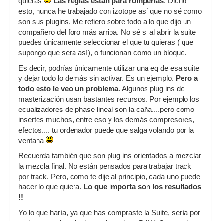
quieras
Las reglas están para romperlas
. Dicho
esto, nunca he trabajado con izotope así que no sé como
son sus plugins. Me refiero sobre todo a lo que dijo un
compañero del foro más arriba. No sé si al abrir la suite
puedes únicamente seleccionar el que tu quieras ( que
supongo que será así), o funcionan como un bloque.
Es decir, podrías únicamente utilizar una eq de esa suite
y dejar todo lo demás sin activar. Es un ejemplo.
Pero a
todo esto le veo un problema
. Algunos plug ins de
masterización usan bastantes recursos. Por ejemplo los
ecualizadores de phase lineal son la caña....pero como
insertes muchos, entre eso y los demás compresores,
efectos.... tu ordenador puede que salga volando por la
ventana
Recuerda también que son plug ins orientados a mezclar
la mezcla final. No están pensados para trabajar track
por track. Pero, como te dije al principio, cada uno puede
hacer lo que quiera.
Lo que importa son los resultados
!!
Yo lo que haría, ya que has compraste la Suite, sería por