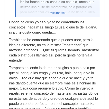
los ha hecho en su casa o su estudio, antes que
utilizar una suite de masterizar, solo porque es
para masterizar es de gente que no tiene ni idea.
Mostrar más
Dónde he dicho yo eso, yo te he comentado los
conceptos, nada más, luego tu usa lo que te de la gana,
si a tí te gusta como queda....
Tambien te he comentado que lo puedes usar, pero la
idea es diferente, no es lo mismo "masterizar" que
mezclar, entonces ... Que tu quieres llamarlo "masterizar
cada pista" pues llámalo así, pero la gente no te va a
entender.
Tampoco entiendo lo de meter plugins a punta pala por
que si, por que los tengo y los uso, hala, por que yo lo
valgo. Creo que hay que saber lo que se hace y ya te
iras dando cuenta que no siempre más es sinónimo de
mejor. Cada cosa requiere lo suyo. Como te vuelvo a
repetir, es en el concepto de masterizar las pistas dónde
no estamos de acuerdo y creo que cualquiera de aquí lo
puede entender perfectamente, el concepto masterizar
se usa para otra cosa (si soy un pesado) y también te