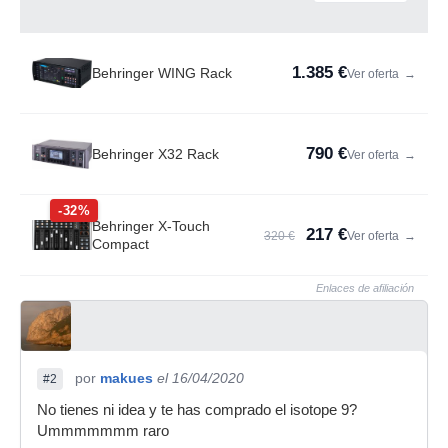
1.385 €
Behringer WING Rack
Ver oferta
→
790 €
Behringer X32 Rack
Ver oferta
→
-32%
Behringer X-Touch
217 €
320 €
Ver oferta
→
Compact
Enlaces de afiliación
por
makues
el 16/04/2020
#2
No tienes ni idea y te has comprado el isotope 9?
Ummmmmmm raro