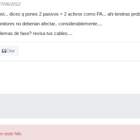
27/06/2012
ost... dices q pones 2 pasivos + 2 activos como PA... ahi tendras pro
itores no deberian afectar.. considerablemente....
blemas de fase? revisa tus cables....
Citar
n este hilo