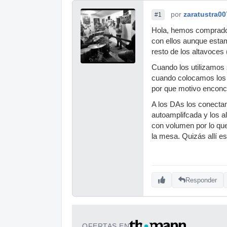
por
zaratustra00
#1
Hola, hemos comprado
con ellos aunque estam
resto de los altavoce
Cuando los utilizamos
cuando colocamos los o
por que motivo enconc
A los DAs los conectam
autoamplifcada y los a
con volumen por lo que
la mesa. Quizás allí e
Responder
OFERTAS EN