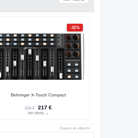
-32%
Behringer X-Touch Compact
217 €
320 €
Ver oferta
→
Enlaces de afiliación