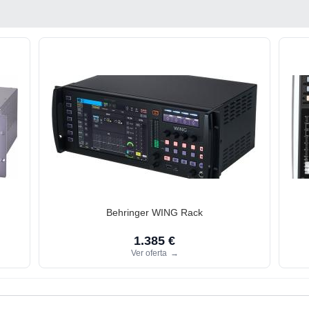
Behringer WING Rack
1.385 €
Ver oferta
→