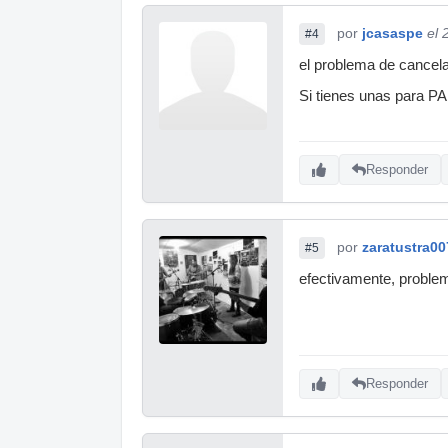
por
jcasaspe
el 
#4
el problema de cancelac
Si tienes unas para PA
Responder
por
zaratustra00
#5
efectivamente, proble
Responder