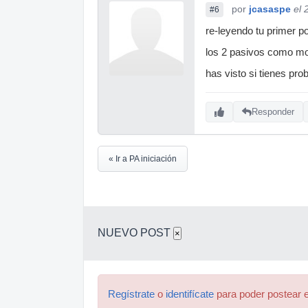
por
jcasaspe
el 
#6
re-leyendo tu primer p
los 2 pasivos como mon
has visto si tienes pro
Responder
« Ir a PA iniciación
NUEVO POST
×
Regístrate
o
identifícate
para poder postear e