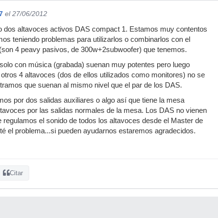
7
el 27/06/2012
 dos altavoces activos DAS compact 1. Estamos muy contentos
os teniendo problemas para utilizarlos o combinarlos con el
s (son 4 peavy pasivos, de 300w+2subwoofer) que tenemos.
 solo con música (grabada) suenan muy potentes pero luego
tros 4 altavoces (dos de ellos utilizados como monitores) no se
tramos que suenan al mismo nivel que el par de los DAS.
os por dos salidas auxiliares o algo así que tiene la mesa
ltavoces por las salidas normales de la mesa. Los DAS no vienen
 regulamos el sonido de todos los altavoces desde el Master de
sté el problema...si pueden ayudarnos estaremos agradecidos.
Citar