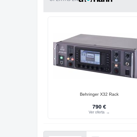
Behringer X32 Rack
790 €
Ver oferta
→