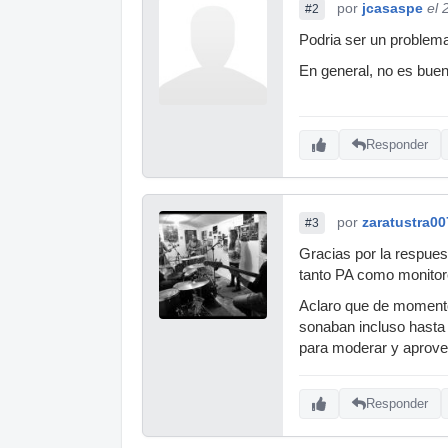
por
jcasaspe
el 
#2
Podria ser un problema
En general, no es buen
Responder
por
zaratustra00
#3
Gracias por la respues
tanto PA como monitor
Aclaro que de momento
sonaban incluso hasta u
para moderar y aprove
Responder