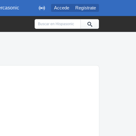

rcasonic
Accede
Regístrate