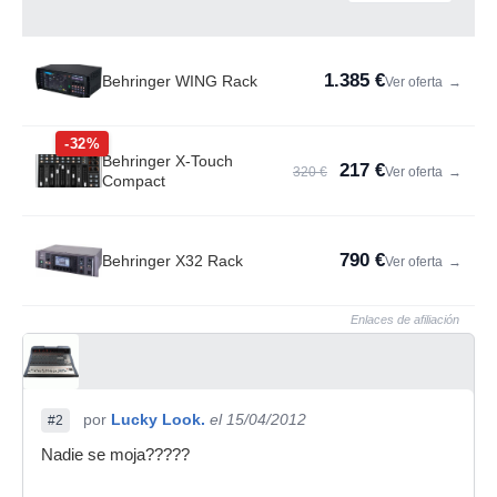
1.385 €
Behringer WING Rack
Ver oferta
→
-32%
Behringer X-Touch
217 €
320 €
Ver oferta
→
Compact
790 €
Behringer X32 Rack
Ver oferta
→
Enlaces de afiliación
por
Lucky Look.
el 15/04/2012
#2
Nadie se moja?????