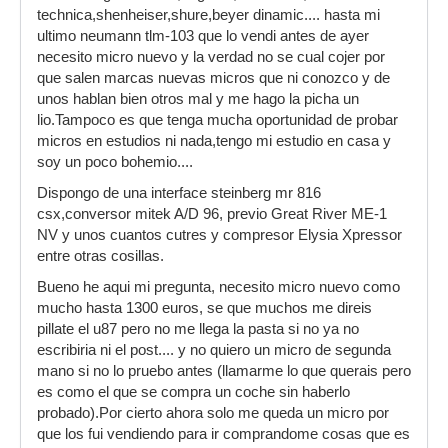
technica,shenheiser,shure,beyer dinamic.... hasta mi
ultimo neumann tlm-103 que lo vendi antes de ayer
necesito micro nuevo y la verdad no se cual cojer por
que salen marcas nuevas micros que ni conozco y de
unos hablan bien otros mal y me hago la picha un
lio.Tampoco es que tenga mucha oportunidad de probar
micros en estudios ni nada,tengo mi estudio en casa y
soy un poco bohemio....
Dispongo de una interface steinberg mr 816
csx,conversor mitek A/D 96, previo Great River ME-1
NV y unos cuantos cutres y compresor Elysia Xpressor
entre otras cosillas.
Bueno he aqui mi pregunta, necesito micro nuevo como
mucho hasta 1300 euros, se que muchos me direis
pillate el u87 pero no me llega la pasta si no ya no
escribiria ni el post.... y no quiero un micro de segunda
mano si no lo pruebo antes (llamarme lo que querais pero
es como el que se compra un coche sin haberlo
probado).Por cierto ahora solo me queda un micro por
que los fui vendiendo para ir comprandome cosas que es