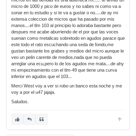
micros en las tiendas es una autentica mi...... te llevas un
micro de 1000 y pico de euros y no sabes ni como va a
sonar en tu estudio y si te va a gustar o no.....de ay mi
extensa coleccion de micros que ha pasado por mis
manos....el tlm 103 al principio lo adoraba bastante pero
despues me acabe aburriendo de el por que las voces
suenan como metalicas sobretodo en agudos parace que
este todo el rato escuchando una seda de fondo,me
gustan bastante los grabes y medios del micro aunque le
veo un pelin carente de medios,nada que no pueda
arreglar una ecu,pero lo de los agudos me mata....de ahy
mi empezinamiento con el tlm-49 que tiene una curva
inferior en agudos que el 103...
Merci West voy a ver si robo un banco esta noche y me
voy a por el u47 jajaja.
Saludos.