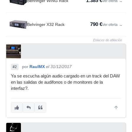
1.385 €
Behringer WING Rack
Ver oferta
→
790 €
Behringer X32 Rack
Ver oferta
→
Enlaces de afiliación
por
RaulMX
el 31/12/2017
#2
Ya se escucha algún audio cargado en un track del DAW
en las salidas de audifonos o de monitores de la
interfaz?.