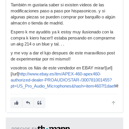
También m gustaria saber si existen videos de las
modificaciones paso a paso por hispasonicos. y si
algunas piezas se pueden comprar por barquillo o algún
almacén o tienda de madrid.
Espero k me ayudéis ya k estoy muy ilusionado con la
compra k kiero hacer!! estaba pensando en comprarme
un akg 214 o un blue y tal. . .
y me voy a dar el lujo despues de este maravilloso post
de experimentar por mi mismo!!
vosotros os fiáis de este vendedor en EBAY mirar![url]
[/url]
http://www.ebay.es/itm/APEX-460-apex460-
authorized-dealer-PROAUDIOSTAR-/300781001455?
pt=US_Pro_Audio_Microphones&hash=item4607f1daef
#ht_430