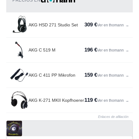
PRECIOS EN
309 €
AKG HSD 271 Studio Set
Ver en thomann
→
196 €
AKG C 519 M
Ver en thomann
→
159 €
AKG C 411 PP Mikrofon
Ver en thomann
→
119 €
AKG K-271 MKII Kopfhoerer
Ver en thomann
→
Enlaces de afiliación