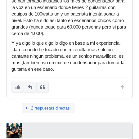
se han tornado inusables los mics de condensador para
ver videos de directos reales o ver conciertos se
la voz en un escenario donde tienes 2 guitarras con
puede apreciar que cada vez más se usan
equipos de 100watts un y un baterista intenta sonar a
micrófonos de condensador, además que los
nivel. Esto ha sido asi tanto en escenarios chicos como
propios fabricantes cada vez van sacando más
grandes (nunca toque para 60.000 personas pero si para
micrófonos de condensador para directo y estos
cerca de 4.000).
son diseñados justamente para ser usados en
Y ya digo lo que digo lo digo en base a mi experiencia,
un entorno ruidoso no para usarlos en un
claro cuando he tocado con mi criolla mas solo un
estudio de grabación sino en un escenario al
cantante ningun problema, es un sonido maravilloso, es
lado de un monitor de escenario o en un local de
mas ,también uso un mic de condensador para tomar la
ensayo.....
guitarra en ese caso.
Usando un micrófono bueno de condensador y
un sm58 por ejemplo, lo primero que se aprecia
es un poco más de calidad en el sonido, unos
agudos muchos más naturales, es normal en los
directos darle brillo al sm58, cosa que con un
micrófono de condensador de directo casi no
2 respuestas directas
hace falta, además de ser estos agudos mucho
más naturales y nítidos que los el sm58, también
los de condensador suelen ser mucho más
naturales en graves y mucho más contundentes
además de definidos.