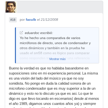
por
faculb
el 21/12/2008
#18
eduardoc escribió:
Yo he hecho una comparativa de varios
micrófonos de directo, unos de condensador y
otros dinámicos y también en la prueba he
usado el sm58 como es lógico para comparar
como responden todos y tener una referencia
Mostrar más
con lo que es el standard y el micrófono más
Bueno la verdad es que no hablaba basandome en
usado y vendido que es el sm58, además de un
suposiciones sino en mi experiencia personal. La misma
micrófono muy bueno para directo.
es una visión del lado del músico ya que no soy
Usando varios micrófonos en las mismas
sonidista. No pongo en duda la calidad sonora de un
condiciones, no se puede decir que por ser de
microfono condensador que es muy superior a la de un
condensador estos vayan a dar problemas tanto
dinámico y esto no lo discuto ya que es asi. Lo que te
de acoples como que se vaya a colar todo
digo es que llevo tocando en escenarios( desde al menos
porque sean de condensador, esto es "suponer"
el año 1989, digamos unos cuantos años ya) y siempre
lo que pasaría, además que simplemente con