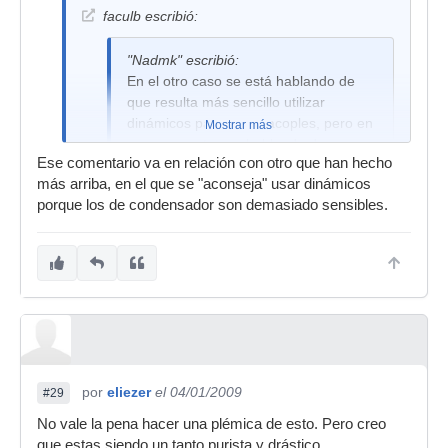
faculb escribió:
"Nadmk" escribió:
En el otro caso se está hablando de
que resulta más sencillo utilizar
dinámicos para evitar acoples, pero en
Mostrar más
ese caso estamos hablando de un
Ese comentario va en relación con otro que han hecho
técnico quizás no tan técnico, o de un
más arriba, en el que se "aconseja" usar dinámicos
vago que prefiere la comodidad a la
porque los de condensador son demasiado sensibles.
calidad del sonido... y eso no es muy
musical que digamos
Si miras cantantes como Bono, Peter Gabriel,
David Bowie por citar solo algunos, todos utilizan
microfonos dinamicos en vivo, tu dices ue es por
vagos? o por que no tienen buenos técnicos?
por
eliezer
el 04/01/2009
#29
No vale la pena hacer una plémica de esto. Pero creo
que estas siendo un tanto purista y drástico.