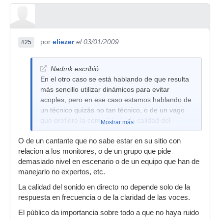
por
eliezer
el 03/01/2009
#25
Nadmk escribió:
En el otro caso se está hablando de que resulta
más sencillo utilizar dinámicos para evitar
acoples, pero en ese caso estamos hablando de
un técnico quizás no tan técnico, o de un vago
que prefiere la comodidad a la calidad del
Mostrar más
sonido... y eso no es muy musical que digamos
O de un cantante que no sabe estar en su sitio con
relacion a los monitores, o de un grupo que pide
demasiado nivel en escenario o de un equipo que han de
manejarlo no expertos, etc.
La calidad del sonido en directo no depende solo de la
respuesta en frecuencia o de la claridad de las voces.
El público da importancia sobre todo a que no haya ruido