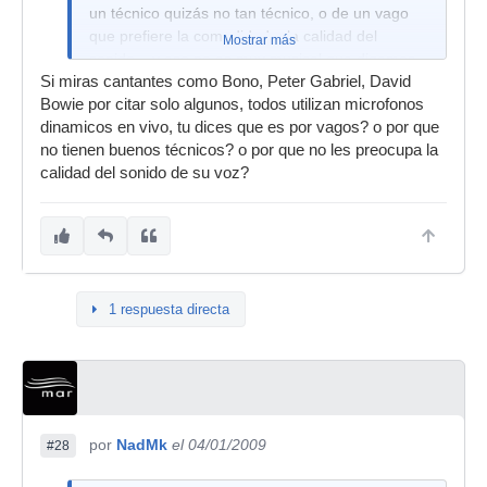
un técnico quizás no tan técnico, o de un vago
que prefiere la comodidad a la calidad del
Mostrar más
sonido... y eso no es muy musical que digamos
Si miras cantantes como Bono, Peter Gabriel, David
Bowie por citar solo algunos, todos utilizan microfonos
dinamicos en vivo, tu dices que es por vagos? o por que
no tienen buenos técnicos? o por que no les preocupa la
calidad del sonido de su voz?
1 respuesta directa
por
NadMk
el 04/01/2009
#28