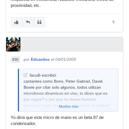
proximidad, etc.
por
Eduardoc
el 04/01/2009
#30
faculb escribió:
cantantes como Bono, Peter Gabriel, David
Bowie por citar solo algunos, todos utilizan
microfonos dinamicos en vivo, tu dices que es
por vagos? o por que no tienen buenos
técnicos? o por que no les preocupa la calidad
Mostrar más
del sonido de su voz?
Yo diría que este micro de mano es un beta 87 de
condensador.