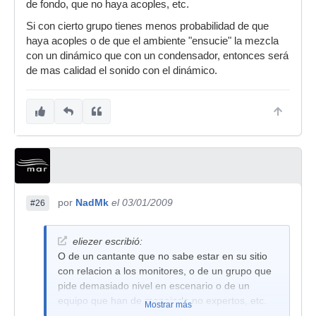
de fondo, que no haya acoples, etc.
Si con cierto grupo tienes menos probabilidad de que
haya acoples o de que el ambiente "ensucie" la mezcla
con un dinámico que con un condensador, entonces será
de mas calidad el sonido con el dinámico.
por
NadMk
el 03/01/2009
#26
eliezer escribió:
O de un cantante que no sabe estar en su sitio
con relacion a los monitores, o de un grupo que
pide demasiado nivel en escenario o de un
equipo que han de manejarlo no expertos, etc.
Mostrar más