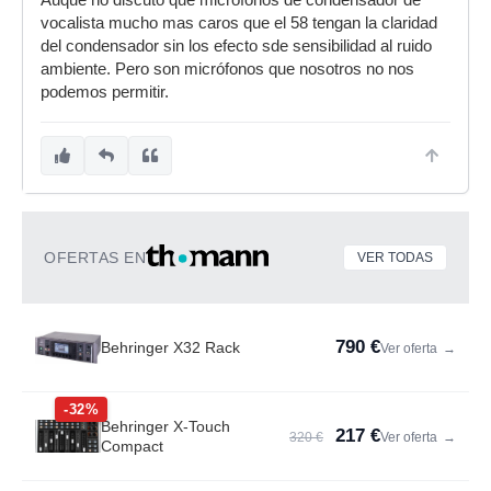
Auque no discuto que micrófonos de condensador de
vocalista mucho mas caros que el 58 tengan la claridad
del condensador sin los efecto sde sensibilidad al ruido
ambiente. Pero son micrófonos que nosotros no nos
podemos permitir.
OFERTAS EN
VER TODAS
790 €
Behringer X32 Rack
Ver oferta
→
-32%
Behringer X-Touch
217 €
320 €
Ver oferta
→
Compact