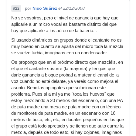
por
Nico Suárez
el 22/12/2008
#22
No se vosotros, pero el nivel de ganancia que hay que
aplicarle a un micro vocal es bastante distinto del que
hay que aplicarle a los aéreo de la batería...
Si usando dinámicos en grupos donde el cantante no es
muy bueno en cuanto se aparta del micro toda la mezcla
se vuelve turbia, imaginaos con un condensador...
Os propongo que en el próximo directo que mezcléis, en
el que el cantante susurre (la mayoría) y tengáis que
darle ganancia a bloque probad a mutear el canal de la
voz cuando no esté delante, ya veréis como mejora el
asunto. Benditas optogates que solucionan este
problema. Pues si a mi ya me "toca los huevos" que
estoy mezclando a 20 metros del escenario, con una PA
de puta madre una mesa de puta madre con un técnico
de monitores de puta madre, en un escenario con 16
metros de boca, etc, etc, en locales pequeños en los que
el grupo está todo apretado y se tienen que auto currar la
mezcla, depués de todo esto, si hay cojones, imaginaos