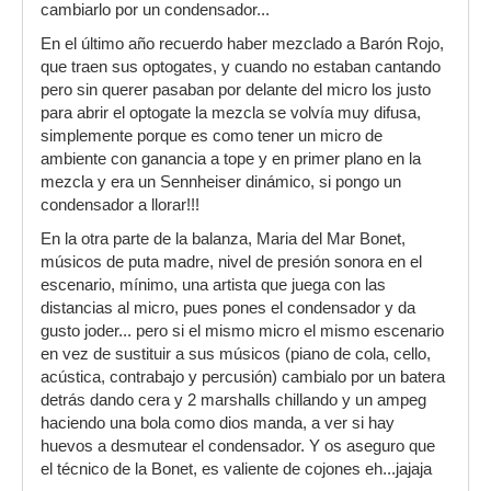
cambiarlo por un condensador...
En el último año recuerdo haber mezclado a Barón Rojo,
que traen sus optogates, y cuando no estaban cantando
pero sin querer pasaban por delante del micro los justo
para abrir el optogate la mezcla se volvía muy difusa,
simplemente porque es como tener un micro de
ambiente con ganancia a tope y en primer plano en la
mezcla y era un Sennheiser dinámico, si pongo un
condensador a llorar!!!
En la otra parte de la balanza, Maria del Mar Bonet,
músicos de puta madre, nivel de presión sonora en el
escenario, mínimo, una artista que juega con las
distancias al micro, pues pones el condensador y da
gusto joder... pero si el mismo micro el mismo escenario
en vez de sustituir a sus músicos (piano de cola, cello,
acústica, contrabajo y percusión) cambialo por un batera
detrás dando cera y 2 marshalls chillando y un ampeg
haciendo una bola como dios manda, a ver si hay
huevos a desmutear el condensador. Y os aseguro que
el técnico de la Bonet, es valiente de cojones eh...jajaja