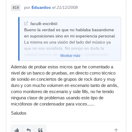
por
Eduardoc
el 21/12/2008
Que pueda entrar más o menos ruido de los
#19
monitores o amplis de guitarra, bajo, batería va a
depender de la potencia de la voz del vocalista y
faculb escribió:
de lo cerca o lejos que use el micrófono, todo es
Bueno la verdad es que no hablaba basandome
muy relativo, pero se están suponiendo cosas
en suposiciones sino en mi experiencia personal.
que no son o se están exagerando suposiciones
La misma es una visión del lado del músico ya
sin haberlo probado.....
que no soy sonidista. No pongo en duda la
Saludos
calidad sonora de un microfono condensador
Mostrar más
que es muy superior a la de un dinámico y esto
Además de probar estos micros que he comentado a
no lo discuto ya que es asi. Lo que te digo es
nivel de un banco de pruebas, en directo como técnico
que llevo tocando en escenarios( desde al
de sonido en conciertos de grupos de rock duro y muy
menos el año 1989, digamos unos cuantos años
duro y con mucho volumen en escenario tanto de amlis,
ya) y siempre se han tornado inusables los mics
como monitoreo de escenario y side fills, no he tenido
de condensador para la voz en un escenario
ninguna clase de problemas usando este tipo de
donde tienes 2 guitarras con equipos de
micrófonos de condensador para voces......
100watts un y un baterista intenta sonar a nivel.
Esto ha sido asi tanto en escenarios chicos como
Saludos
grandes (nunca toque para 60.000 personas
pero si para cerca de 4.000).