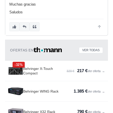
Muchas gracias
Saludos
OFERTAS EN
VER TODAS
-32%
Behringer X-Touch
217 €
320 €
Ver oferta
→
Compact
1.385 €
Behringer WING Rack
Ver oferta
→
790 €
Behringer X32 Rack
Ver oferta
→