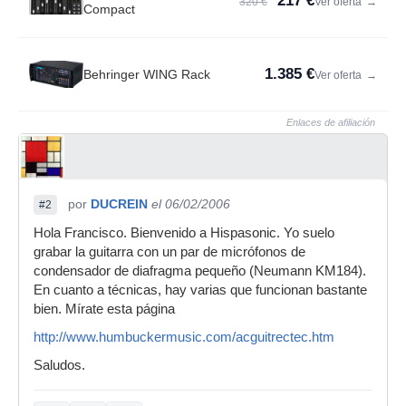
217 €
320 €
Ver oferta
→
Compact
1.385 €
Behringer WING Rack
Ver oferta
→
Enlaces de afiliación
por
DUCREIN
el 06/02/2006
#2
Hola Francisco. Bienvenido a Hispasonic. Yo suelo
grabar la guitarra con un par de micrófonos de
condensador de diafragma pequeño (Neumann KM184).
En cuanto a técnicas, hay varias que funcionan bastante
bien. Mírate esta página
http://www.humbuckermusic.com/acguitrectec.htm
Saludos.