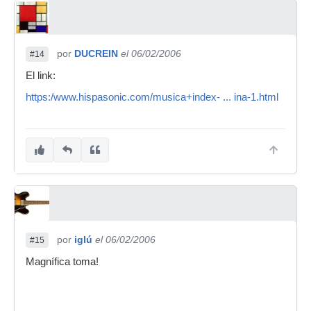
por
DUCREIN
el 06/02/2006
#14
El link:
https:/www.hispasonic.com/musica+index- ... ina-1.html
por
iglú
el 06/02/2006
#15
Magnífica toma!