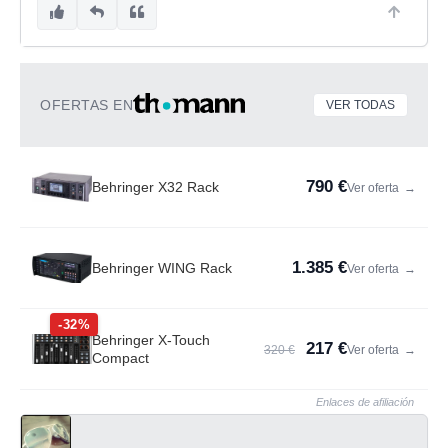
OFERTAS EN
VER TODAS
790 €
Behringer X32 Rack
Ver oferta
→
1.385 €
Behringer WING Rack
Ver oferta
→
-32%
Behringer X-Touch
217 €
320 €
Ver oferta
→
Compact
Enlaces de afiliación