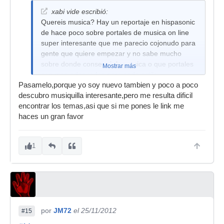
xabi vide escribió:
Quereis musica? Hay un reportaje en hispasonic
de hace poco sobre portales de musica on line
super interesante que me parecio cojonudo para
gente que quiere empezar y no sabe mucho
sobre donde conseguir la musica o que portales
Mostrar más
son mas adecuados para cada estilo.
Pasamelo,porque yo soy nuevo tambien y poco a poco
¿Que no quereis molestaros lo mas minimo?
descubro musiquilla interesante,pero me resulta dificil
Pues ya os digo yo donde conseguir la musica:
encontrar los temas,asi que si me pones le link me
En la seccion "recopilatorios" del Corte Ingles,
haces un gran favor
Fnac, o similar mas cercano que tengais a
vuestras casa.
1
por
JM72
el 25/11/2012
#15