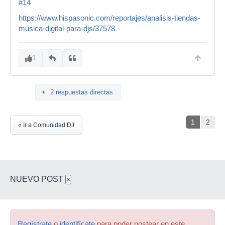
#14
https://www.hispasonic.com/reportajes/analisis-tiendas-
musica-digital-para-djs/37578
1
2 respuestas directas
1
2
« Ir a Comunidad DJ
NUEVO POST
×
Regístrate
o
identifícate
para poder postear en este