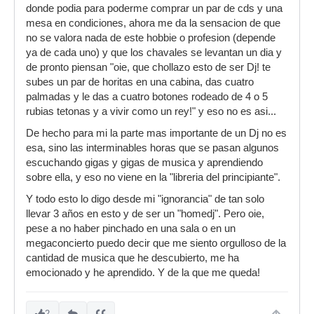
donde podia para poderme comprar un par de cds y una
mesa en condiciones, ahora me da la sensacion de que
no se valora nada de este hobbie o profesion (depende
ya de cada uno) y que los chavales se levantan un dia y
de pronto piensan "oie, que chollazo esto de ser Dj! te
subes un par de horitas en una cabina, das cuatro
palmadas y le das a cuatro botones rodeado de 4 o 5
rubias tetonas y a vivir como un rey!" y eso no es asi...
De hecho para mi la parte mas importante de un Dj no es
esa, sino las interminables horas que se pasan algunos
escuchando gigas y gigas de musica y aprendiendo
sobre ella, y eso no viene en la "libreria del principiante".
Y todo esto lo digo desde mi "ignorancia" de tan solo
llevar 3 años en esto y de ser un "homedj". Pero oie,
pese a no haber pinchado en una sala o en un
megaconcierto puedo decir que me siento orgulloso de la
cantidad de musica que he descubierto, me ha
emocionado y he aprendido. Y de la que me queda!
2