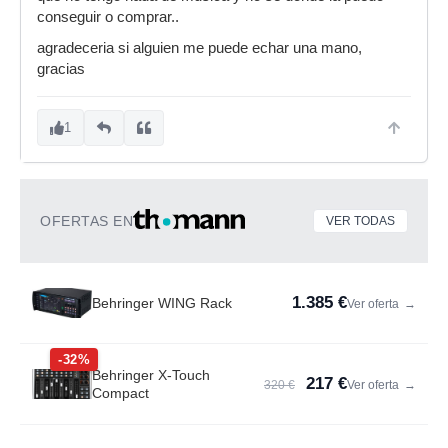
conseguir o comprar..
agradeceria si alguien me puede echar una mano,
gracias
1
OFERTAS EN
VER TODAS
1.385 €
Behringer WING Rack
Ver oferta
→
-32%
Behringer X-Touch
217 €
320 €
Ver oferta
→
Compact