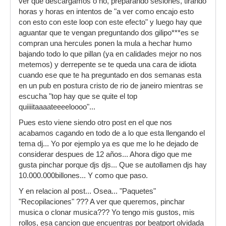
ver que descargamos o no, preparando sesiones, tirando
horas y horas en intentos de "a ver como encajo esto
con esto con este loop con este efecto" y luego hay que
aguantar que te vengan preguntando dos gilipo***es se
compran una hercules ponen la mula a hechar humo
bajando todo lo que pillan (ya en calidades mejor no nos
metemos) y derrepente se te queda una cara de idiota
cuando ese que te ha preguntado en dos semanas esta
en un pub en postura cristo de rio de janeiro mientras se
escucha "top hay que se quite el top
quiiiitaaaateeeeloooo"...
Pues esto viene siendo otro post en el que nos
acabamos cagando en todo de a lo que esta llengando el
tema dj... Yo por ejemplo ya es que me lo he dejado de
considerar despues de 12 años... Ahora digo que me
gusta pinchar porque djs djs... Que se autollamen djs hay
10.000.000billones... Y como que paso.
Y en relacion al post... Osea... "Paquetes"
"Recopilaciones" ??? A ver que queremos, pinchar
musica o clonar musica??? Yo tengo mis gustos, mis
rollos, esa cancion que encuentras por beatport olvidada