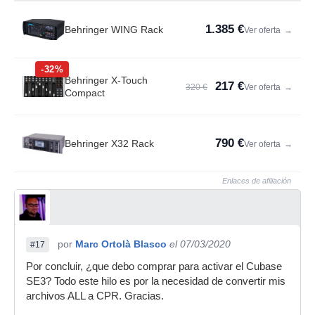
1.385 €
Behringer WING Rack
Ver oferta
→
-32%
Behringer X-Touch
217 €
320 €
Ver oferta
→
Compact
790 €
Behringer X32 Rack
Ver oferta
→
Enlaces de afiliación
por
Marc Ortolà Blasco
el 07/03/2020
#17
Por concluir, ¿que debo comprar para activar el Cubase
SE3? Todo este hilo es por la necesidad de convertir mis
archivos ALL a CPR. Gracias.