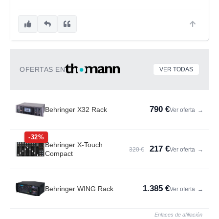
OFERTAS EN
VER TODAS
790 €
Behringer X32 Rack
Ver oferta
→
-32%
Behringer X-Touch
217 €
320 €
Ver oferta
→
Compact
1.385 €
Behringer WING Rack
Ver oferta
→
Enlaces de afiliación