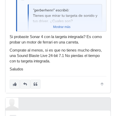
"gerberhenri" escribió:
Tienes que mirar tu targeta de sonido y
tus driver. ¿Cuales son?
Mostrar más
Si probaste Sonar 4 con la targeta integrada? Es como
Colega lo estoy probando en la casa de un
probar un motor de ferrari en una carreta.
amigo la targeta es la que trae el PC consigo
integrada en la placa madre.
Comprate al menos, si es que no tienes mucho dinero,
una Sound Blaste Live 24-bit 7.1 No pierdas el tiempo
saludosale
con tu targeta integrada.
Saludos