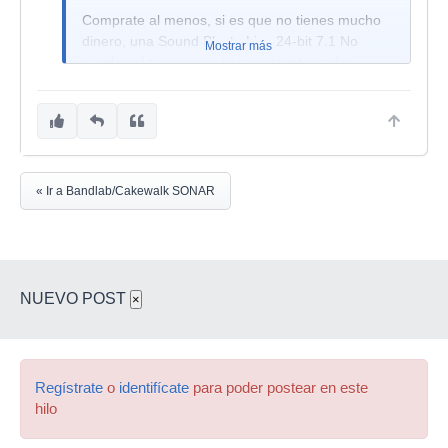
Comprate al menos, si es que no tienes mucho
dinero, una Sound Blaste Live 24-bit 7.1 No
Mostrar más
pierdas el tiempo con tu targeta integrada.
Saludos
ehhh??? y le recomiendas una SB
7.1?????????'
« Ir a Bandlab/Cakewalk SONAR
NUEVO POST
×
Regístrate
o
identifícate
para poder postear en este
hilo