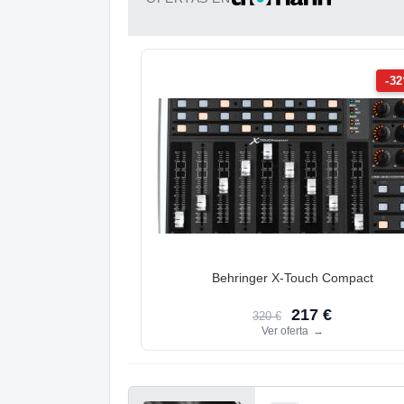
-3
Behringer X-Touch Compact
217 €
320 €
Ver oferta
→