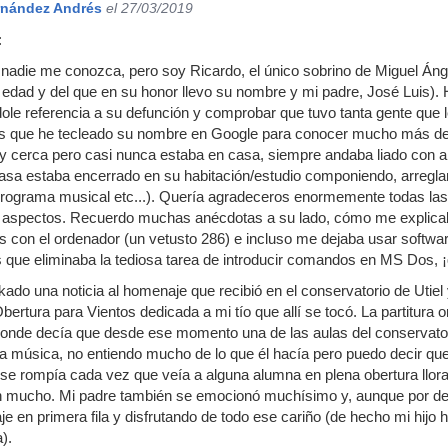
rnández Andrés
el 27/03/2019
:
nadie me conozca, pero soy Ricardo, el único sobrino de Miguel Áng
edad y del que en su honor llevo su nombre y mi padre, José Luis).
ole referencia a su defunción y comprobar que tuvo tanta gente que l
s que he tecleado su nombre en Google para conocer mucho más de 
cerca pero casi nunca estaba en casa, siempre andaba liado con alg
casa estaba encerrado en su habitación/estudio componiendo, arregl
programa musical etc...). Quería agradeceros enormemente todas las 
 aspectos. Recuerdo muchas anécdotas a su lado, cómo me explicab
 con el ordenador (un vetusto 286) e incluso me dejaba usar softwar
 que eliminaba la tediosa tarea de introducir comandos en MS Dos, 
kado una noticia al homenaje que recibió en el conservatorio de Utiel y
bertura para Vientos dedicada a mi tío que allí se tocó. La partitura o
donde decía que desde ese momento una de las aulas del conservatorio
la música, no entiendo mucho de lo que él hacía pero puedo decir que
e rompía cada vez que veía a alguna alumna en plena obertura llora
n mucho. Mi padre también se emocionó muchísimo y, aunque por desgr
je en primera fila y disfrutando de todo ese cariño (de hecho mi hij
).