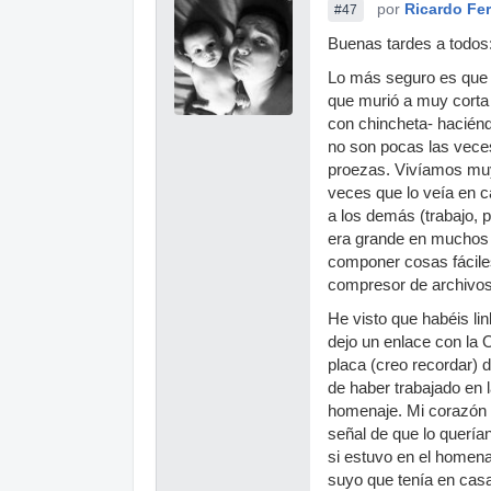
por
Ricardo Fe
#47
Buenas tardes a todos
Lo más seguro es que 
que murió a muy corta 
con chincheta- haciénd
no son pocas las vece
proezas. Vivíamos muy 
veces que lo veía en 
a los demás (trabajo, 
era grande en muchos
componer cosas fáciles
compresor de archivos
He visto que habéis lin
dejo un enlace con la O
placa (creo recordar) 
de haber trabajado en 
homenaje. Mi corazón s
señal de que lo quería
si estuvo en el homena
suyo que tenía en casa