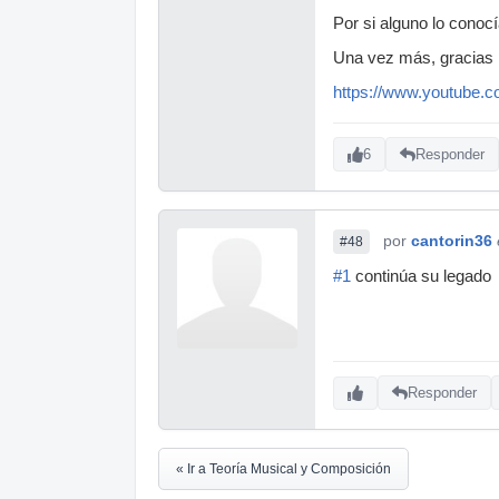
Por si alguno lo conoc
Una vez más, gracias p
https://www.youtube
6
Responder
por
cantorin36
#48
#1
continúa su legado
Responder
« Ir a Teoría Musical y Composición