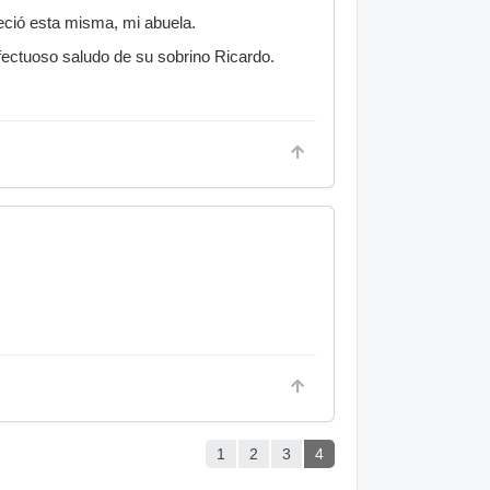
eció esta misma, mi abuela.
fectuoso saludo de su sobrino Ricardo.
1
2
3
4