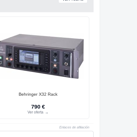
Behringer X32 Rack
790 €
Ver oferta
→
Enlaces de afiliación