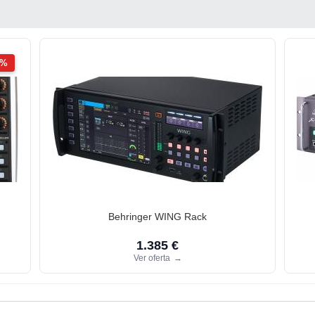
2%
Behringer WING Rack
1.385 €
Ver oferta
→