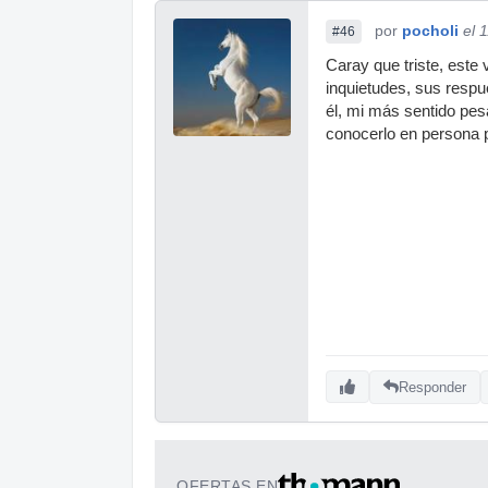
por
pocholi
el 
#46
Caray que triste, este
inquietudes, sus respu
él, mi más sentido pes
conocerlo en persona p
Responder
OFERTAS EN