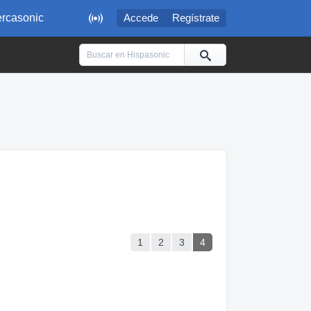

rcasonic
Accede
Regístrate
1
2
3
4