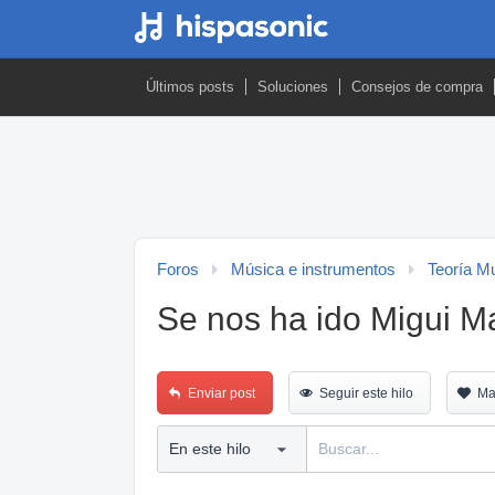
Últimos posts
Soluciones
Consejos de compra
Foros
Música e instrumentos
Teoría M
Se nos ha ido Migui M
Enviar post
Seguir este hilo
Ma