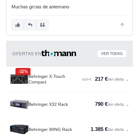
Muchas grcias de antemano
OFERTAS EN
VER TODAS
-32%
Behringer X-Touch
217 €
320 €
Ver oferta
→
Compact
790 €
Behringer X32 Rack
Ver oferta
→
1.385 €
Behringer WING Rack
Ver oferta
→