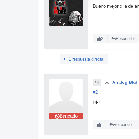
Bueno mejor q la de ant
2
Responder
1 respuesta directa
por
Analog Bluf
#4
#2
jaja
Baneado
Responder