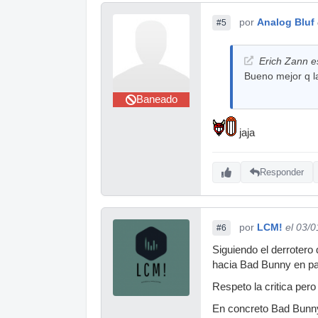
por
Analog Bluf
#5
Erich Zann es
Bueno mejor q la
Baneado
jaja
Responder
por
LCM!
el 03/
#6
Siguiendo el derrotero
hacia Bad Bunny en par
Respeto la critica pe
En concreto Bad Bunny