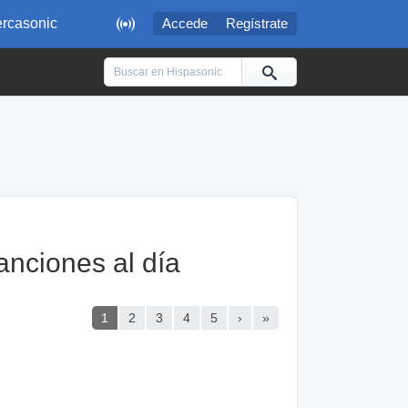

rcasonic
Accede
Regístrate
canciones al día
1
2
3
4
5
›
»