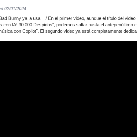
el 02/01/2024
ad Bunny ya la usa. =/ En el primer video, aunque el título del vide
on IA! 30.000 Despidos", podemos saltar hasta el antepenúltimo cap
sica con Copilot". El segundo video ya está completamente dedicado 