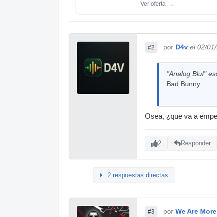
Ver oferta
→
por
D4v
el 02/01
#2
"Analog Bluf" esc
Bad Bunny
Osea, ¿que va a empe
2
Responder
2 respuestas directas
por
We Are More
#3