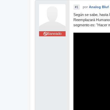
por
Analog Bluf
#1
Según se sabe, hasta B
Reemplazará Humanos c
segmento es: "Hacer mú
Baneado