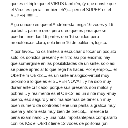
que es el triple que el VIRUS también, (y que conste que
el Virus es genial tambien eh?)... pero el SUPER es el
SUPER!!!!!!!....
Algo curioso es que el Andrómeda tenga 16 voces y 16
partes!... parece raro, pero creo que es para que se
puedan tener las 16 partes con 16 sonidos pero
monofónicos claro, solo tiene 16 de polifonía, lógico.
Y por favor... no os limiteis a escuchar o tocar un poquito
sólo los sonidos present y el filtro así por encima; hay
que sumergirse en las posibilidades de un sinte, solo así
se puede apreciar lo que llega ha hacer. Por ejemplo,... el
Oberheim OB-12,... es un sinte analógico-virtual muy
próximo a lo que es el SUPERNOVA II, y ha sido muy
duramente criticado, porque sus presents son malos y
pobres... y realmente es el OB-12, es un sinte muy -muy
bueno, eso seguro y encima además de tener un muy
buen número de controles tiene una pantalla gráfica muy
buena y ahora está muy bien de precio!,... merece la
pena examinarlo... y una nota importantepara compararlo
con los KS: el OB-12 tiene 12 voces de polifonía (un