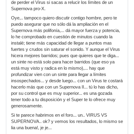
de perder el Virus si sacas a relucir los límites de un
Supernova pro-X.
Oye,.. tampoco quiero discutir contigo hombre, pero te
puedo asegurar que no sólo dá la ampliación en el
Supernova más polifonía,... dá mayor fuerza y potencia,
lo he comprobado en cuestión de minutos cuando la
instalé; tiene más capacidad de llegar a puntos mas
fuertes y crudos sin saturar el sonido. Y aunque el Virus
hicera mejores barridos; pues que quieres que te diga...
un sinte no está solo para hacer barridos (que eso ya
está muy visto y radica en lo mismo),... hay que
profundizar vien con un sinte para llegar a límites
insospechados... y desde luego... con un Virus te costará
hacerlo más que con un Supernova II... tú lo has dicho,
por su control que es muy superior... es una gozada
tener todo a tu disposición y el Super te lo ofrece muy
generosamente.
Si te parece habrimos en el foro... un.. VIRUS VS
SUPERNOVA.. ok? y vemos los resultados, lo mismo se
lia una buena!, je je...