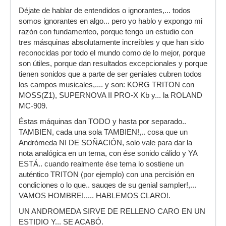
Déjate de hablar de entendidos o ignorantes,... todos
somos ignorantes en algo... pero yo hablo y expongo mi
razón con fundamenteo, porque tengo un estudio con
tres másquinas absolutamente increíbles y que han sido
reconocidas por todo el mundo como de lo mejor, porque
son útiles, porque dan resultados excepcionales y porque
tienen sonidos que a parte de ser geniales cubren todos
los campos musicales,.... y son: KORG TRITON con
MOSS(Z1), SUPERNOVA II PRO-X Kb y... la ROLAND
MC-909.
Éstas máquinas dan TODO y hasta por separado..
TAMBIEN, cada una sola TAMBIEN!,.. cosa que un
Andrómeda NI DE SOÑACIÓN, solo vale para dar la
nota analógica en un tema, con ése sonido cálido y YA
ESTÁ.. cuando realmente ése tema lo sostiene un
auténtico TRITON (por ejemplo) con una percisión en
condiciones o lo que.. sauqes de su genial sampler!,...
VAMOS HOMBRE!..... HABLEMOS CLARO!.
UN ANDROMEDA SIRVE DE RELLENO CARO EN UN
ESTIDIO Y... SE ACABÓ.