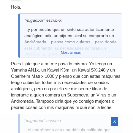
Hola,
"miganbor" escribió:
...y por mucho que un sinte sea auténticamente
analógico, sólo un pijo-musical se compraría un
Andrómeda,.. piensa como quieras,.. pero donde
esté cubriendo las necesidades sonoras un
Mostrar más
VIRUS ó un SUPERNOVA II
Pues fíjate que a mí me pasa lo mismo. Yo tengo un
Yamaha AN1x, un Kawai K3m, un Kawai SX-240 y un
Oberheim Matrix 1000 y pienso que con estas máquinas
tengo cubiertas todas mis necesidades de sonidos
analógicos, pero no por ello se me ocurre tildar de
ignorante a quien compra un Supernova, un Virus o un
Andromeda. Tampoco diría que yo consigo mejores o
peores cosas con mis máquinas ni que son la leche.
"miganbor" escribió:
X
...el andrómeda con una ridícula polifonía que