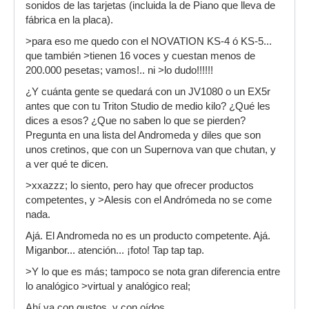
sonidos de las tarjetas (incluida la de Piano que lleva de
fábrica en la placa).
>para eso me quedo con el NOVATION KS-4 ó KS-5...
que también >tienen 16 voces y cuestan menos de
200.000 pesetas; vamos!.. ni >lo dudo!!!!!!
¿Y cuánta gente se quedará con un JV1080 o un EX5r
antes que con tu Triton Studio de medio kilo? ¿Qué les
dices a esos? ¿Que no saben lo que se pierden?
Pregunta en una lista del Andromeda y diles que son
unos cretinos, que con un Supernova van que chutan, y
a ver qué te dicen.
>xxazzz; lo siento, pero hay que ofrecer productos
competentes, y >Alesis con el Andrómeda no se come
nada.
Ajá. El Andromeda no es un producto competente. Ajá.
Miganbor... atención... ¡foto! Tap tap tap.
>Y lo que es más; tampoco se nota gran diferencia entre
lo analógico >virtual y analógico real;
Ahí va con gustos, y con oídos.