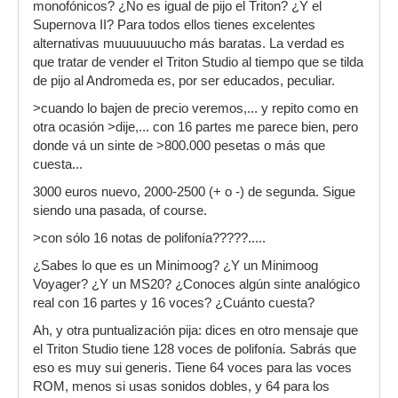
monofónicos? ¿No es igual de pijo el Triton? ¿Y el
Supernova II? Para todos ellos tienes excelentes
alternativas muuuuuuucho más baratas. La verdad es
que tratar de vender el Triton Studio al tiempo que se tilda
de pijo al Andromeda es, por ser educados, peculiar.
>cuando lo bajen de precio veremos,... y repito como en
otra ocasión >dije,... con 16 partes me parece bien, pero
donde vá un sinte de >800.000 pesetas o más que
cuesta...
3000 euros nuevo, 2000-2500 (+ o -) de segunda. Sigue
siendo una pasada, of course.
>con sólo 16 notas de polifonía?????.....
¿Sabes lo que es un Minimoog? ¿Y un Minimoog
Voyager? ¿Y un MS20? ¿Conoces algún sinte analógico
real con 16 partes y 16 voces? ¿Cuánto cuesta?
Ah, y otra puntualización pija: dices en otro mensaje que
el Triton Studio tiene 128 voces de polifonía. Sabrás que
eso es muy sui generis. Tiene 64 voces para las voces
ROM, menos si usas sonidos dobles, y 64 para los