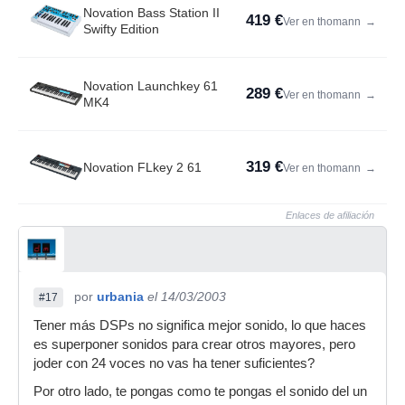
Novation Bass Station II
419 €
Ver en thomann
→
Swifty Edition
Novation Launchkey 61
289 €
Ver en thomann
→
MK4
319 €
Novation FLkey 2 61
Ver en thomann
→
Enlaces de afiliación
por
urbania
el 14/03/2003
#17
Tener más DSPs no significa mejor sonido, lo que haces
es superponer sonidos para crear otros mayores, pero
joder con 24 voces no vas ha tener suficientes?
Por otro lado, te pongas como te pongas el sonido del un