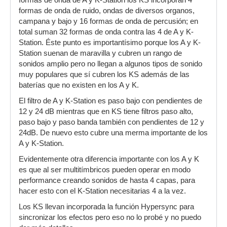
formas de onda de A y K-Station los KS incorporan 4
formas de onda de ruido, ondas de diversos organos,
campana y bajo y 16 formas de onda de percusión; en
total suman 32 formas de onda contra las 4 de A y K-
Station. Éste punto es importantísimo porque los A y K-
Station suenan de maravilla y cubren un rango de
sonidos amplio pero no llegan a algunos tipos de sonido
muy populares que sí cubren los KS además de las
baterías que no existen en los A y K.
El filtro de A y K-Station es paso bajo con pendientes de
12 y 24 dB mientras que en KS tiene filtros paso alto,
paso bajo y paso banda también con pendientes de 12 y
24dB. De nuevo esto cubre una merma importante de los
A y K-Station.
Evidentemente otra diferencia importante con los A y K
es que al ser multitímbricos pueden operar en modo
performance creando sonidos de hasta 4 capas, para
hacer esto con el K-Station necesitarias 4 a la vez.
Los KS llevan incorporada la función Hypersync para
sincronizar los efectos pero eso no lo probé y no puedo