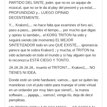
PARTIDO DEL SINTE, joder, que no es un aquipo de
música!, que no se le da al play del present y ya esta!,...
PROFUNDIZAD y... LUEGO OPINAD
DECENTEMENTE.
Y.... Kraken1,... no hace falta que examines el foro así,
paso a paso,.. pierdes el tiempo.... por mucho que digas
y opines tú también,.. el KORG TRITON ha sido y
seguirá siendo (de momento) EL MEJOR
SINTETIZADOR todo en uno QUE EXISTE,... ignorancia
parece que te sobra Kraken1 ; y mucha; el TRITON ha
sido aclamado en todo el mundo y si hay alguien que no
lo reconozca ESTÁ CIEGO Y TONTO.
JA JA JA JA JA.. muerto el TRITON?.... Kraken1,... NO
TIENES NI IDEA.
Donde esté un sinte hardware, vamos... que se quiten las
maniobras con el puto ratón para manejar el sinte virtual
en un ordandor por muy bien que siene!!,.. la marea
software..... jajajaja,... vamos!, venga tío, deja de decir
pamplinas.