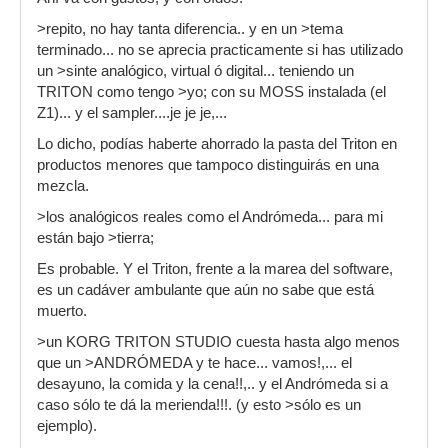
>repito, no hay tanta diferencia.. y en un >tema
terminado... no se aprecia practicamente si has utilizado
un >sinte analógico, virtual ó digital... teniendo un
TRITON como tengo >yo; con su MOSS instalada (el
Z1)... y el sampler....je je je,...
Lo dicho, podías haberte ahorrado la pasta del Triton en
productos menores que tampoco distinguirás en una
mezcla.
>los analógicos reales como el Andrómeda... para mi
están bajo >tierra;
Es probable. Y el Triton, frente a la marea del software,
es un cadáver ambulante que aún no sabe que está
muerto.
>un KORG TRITON STUDIO cuesta hasta algo menos
que un >ANDRÓMEDA y te hace... vamos!,... el
desayuno, la comida y la cena!!,.. y el Andrómeda si a
caso sólo te dá la merienda!!!. (y esto >sólo es un
ejemplo).