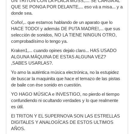
UN TRITON CON LA PLACA MOSS,.... SE CARGA AL
QUE SE PONGA POR DELANTE,... eso vá a misa... y a
donde sea.
Coño!,.. que estamos hablando de un aparato que lo
HACE TODO! y además DE PUTA MADRE!,... que sus
selección de sonidos, NO LA TIENE NINGUN OTRO,
comprobadísimo lo tengo ya.
Kraken1,... cuando opines dejalo claro... HAS USADO
ALGUNA MÁQUINA DE ESTAS ALGUNA VEZ?
,SABES USARLAS?.
Yo amo la auténtica música electrónica, no la estupidez
de buscar la maquinita que hace el temazo de las pistas
de baile con ése sonido en cuestión.
YO HAGO MÚSICA e INVESTIGO, no pierdo el tiempo
confundiendo ni ocultando verdades y lo que realmente
es útil.
El TRITON Y EL SUPERNOVA SON LAS ESTRELLAS
DIGITALES Y ANALOGÍCAS DE ESTOS ULTIMOS
AÑOS.