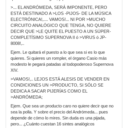
>... EL ANDRÓMEDA, SERÁ IMPONENTE, PERO
ESTÁ DESTINADO A >LOS -PIJOS- DE LA MÚSICA
ELECTRÓNICA!,.... VAMOS!... NI POR >MUCHO
CIRCUITO ANALÓGICO QUE TENGA, NO QUIERE
DECIR QUE >LE QUITE EL PUESTO A UN SÚPER-
COMPLETÍSIMO SUPERNOVA II ó >VIRUS ó JP-
8008!,..
Ejem. Le quitará el puesto a lo que sea si es lo que
quieres. Si quieres un rompler, el órgano Casio más
modesto le pegará patadas al todopoderoso Supernova
XIV.
>VAMOS!,.. LEJOS ESTÁ ALESIS DE VENDER EN
CONDICIONES UN >PRODUCTO, SI SÓLO SE
DEDICA A SACAR PIJERÍAS COMO EL
>ANDRÓMEDA;
Ejem. Que sea un producto caro no quiere decir que no
sea la polla. Y sobre el precio del Andrómeda... pues
depende de cómo lo mires. Sin duda es una pijada,
pero... ¿Cuánto cuestan 16 sintes analógicos