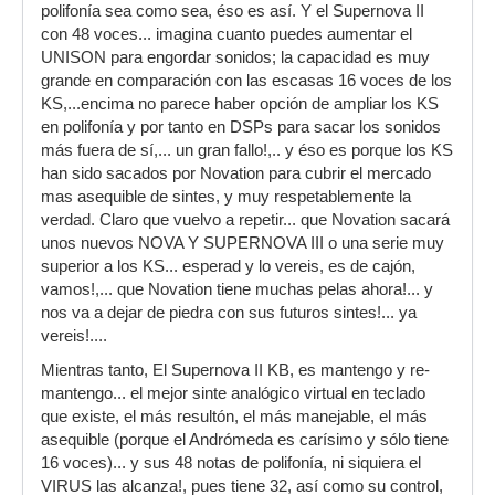
polifonía sea como sea, éso es así. Y el Supernova II
con 48 voces... imagina cuanto puedes aumentar el
UNISON para engordar sonidos; la capacidad es muy
grande en comparación con las escasas 16 voces de los
KS,...encima no parece haber opción de ampliar los KS
en polifonía y por tanto en DSPs para sacar los sonidos
más fuera de sí,... un gran fallo!,.. y éso es porque los KS
han sido sacados por Novation para cubrir el mercado
mas asequible de sintes, y muy respetablemente la
verdad. Claro que vuelvo a repetir... que Novation sacará
unos nuevos NOVA Y SUPERNOVA III o una serie muy
superior a los KS... esperad y lo vereis, es de cajón,
vamos!,... que Novation tiene muchas pelas ahora!... y
nos va a dejar de piedra con sus futuros sintes!... ya
vereis!....
Mientras tanto, El Supernova II KB, es mantengo y re-
mantengo... el mejor sinte analógico virtual en teclado
que existe, el más resultón, el más manejable, el más
asequible (porque el Andrómeda es carísimo y sólo tiene
16 voces)... y sus 48 notas de polifonía, ni siquiera el
VIRUS las alcanza!, pues tiene 32, así como su control,