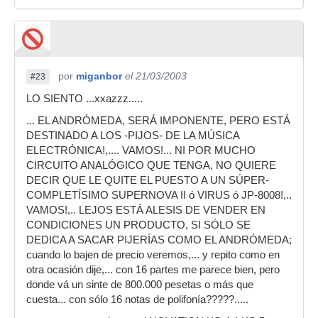
por
miganbor
el 21/03/2003
#23
LO SIENTO ...xxazzz.....
... EL ANDRÓMEDA, SERÁ IMPONENTE, PERO ESTÁ
DESTINADO A LOS -PIJOS- DE LA MÚSICA
ELECTRÓNICA!,.... VAMOS!... NI POR MUCHO
CIRCUITO ANALÓGICO QUE TENGA, NO QUIERE
DECIR QUE LE QUITE EL PUESTO A UN SÚPER-
COMPLETÍSIMO SUPERNOVA II ó VIRUS ó JP-8008!,..
VAMOS!,.. LEJOS ESTÁ ALESIS DE VENDER EN
CONDICIONES UN PRODUCTO, SI SÓLO SE
DEDICA A SACAR PIJERÍAS COMO EL ANDRÓMEDA;
cuando lo bajen de precio veremos,... y repito como en
otra ocasión dije,... con 16 partes me parece bien, pero
donde vá un sinte de 800.000 pesetas o más que
cuesta... con sólo 16 notas de polifonía?????.....