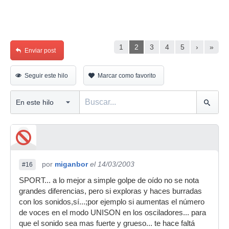
1
2
3
4
5
›
»
Enviar post
Seguir este hilo
Marcar como favorito
por
miganbor
el 14/03/2003
#16
SPORT... a lo mejor a simple golpe de oído no se nota
grandes diferencias, pero si exploras y haces burradas
con los sonidos,sí...;por ejemplo si aumentas el número
de voces en el modo UNISON en los osciladores... para
que el sonido sea mas fuerte y grueso... te hace faltá