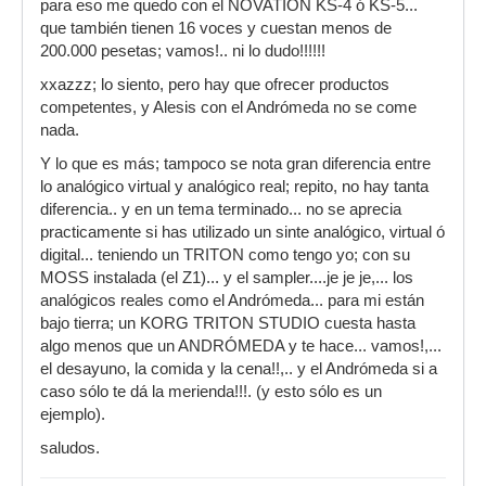
para eso me quedo con el NOVATION KS-4 ó KS-5...
que también tienen 16 voces y cuestan menos de
200.000 pesetas; vamos!.. ni lo dudo!!!!!!
xxazzz; lo siento, pero hay que ofrecer productos
competentes, y Alesis con el Andrómeda no se come
nada.
Y lo que es más; tampoco se nota gran diferencia entre
lo analógico virtual y analógico real; repito, no hay tanta
diferencia.. y en un tema terminado... no se aprecia
practicamente si has utilizado un sinte analógico, virtual ó
digital... teniendo un TRITON como tengo yo; con su
MOSS instalada (el Z1)... y el sampler....je je je,... los
analógicos reales como el Andrómeda... para mi están
bajo tierra; un KORG TRITON STUDIO cuesta hasta
algo menos que un ANDRÓMEDA y te hace... vamos!,...
el desayuno, la comida y la cena!!,.. y el Andrómeda si a
caso sólo te dá la merienda!!!. (y esto sólo es un
ejemplo).
saludos.