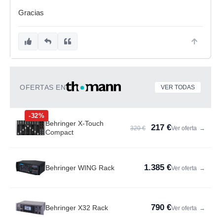
Gracias
OFERTAS EN
VER TODAS
-32%
Behringer X-Touch
217 €
320 €
Ver oferta
→
Compact
1.385 €
Behringer WING Rack
Ver oferta
→
790 €
Behringer X32 Rack
Ver oferta
→