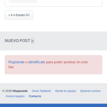
« Ir a Equipo DJ
NUEVO POST
×
Regístrate
o
identifícate
para poder postear en este
hilo
© 2026
Hispasonic
Sonic Network
Vende tu equipo
Quiénes somos
Avisos legales
Contacto