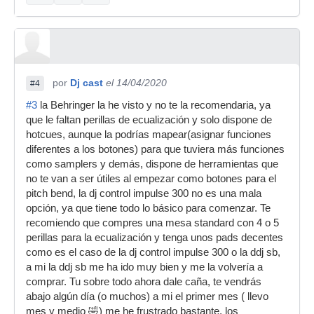
por
Dj cast
el 14/04/2020
#4
#3
la Behringer la he visto y no te la recomendaria, ya
que le faltan perillas de ecualización y solo dispone de
hotcues, aunque la podrías mapear(asignar funciones
diferentes a los botones) para que tuviera más funciones
como samplers y demás, dispone de herramientas que
no te van a ser útiles al empezar como botones para el
pitch bend, la dj control impulse 300 no es una mala
opción, ya que tiene todo lo básico para comenzar. Te
recomiendo que compres una mesa standard con 4 o 5
perillas para la ecualización y tenga unos pads decentes
como es el caso de la dj control impulse 300 o la ddj sb,
a mi la ddj sb me ha ido muy bien y me la volvería a
comprar. Tu sobre todo ahora dale caña, te vendrás
abajo algún día (o muchos) a mi el primer mes ( llevo
mes y medio 🤣) me he frustrado bastante, los