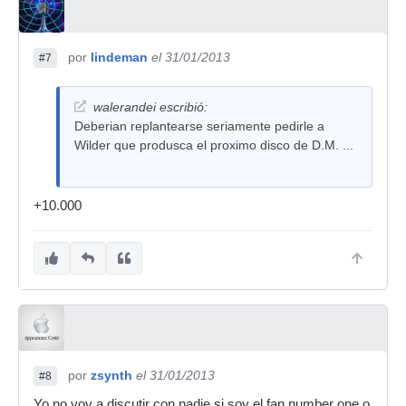
por
lindeman
el 31/01/2013
#7
walerandei escribió:
Deberian replantearse seriamente pedirle a
Wilder que produsca el proximo disco de D.M. ...
+10.000
por
zsynth
el 31/01/2013
#8
Yo no voy a discutir con nadie si soy el fan number one o