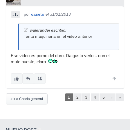
por
caseto
el 31/01/2013
#15
walerandei escribió:
Tanta maquinaria en el video anterior
Ese video es porno del duro. Da gusto verlo... con el
mute puesto, claro.
1
2
3
4
5
›
»
« Ir a Charla general