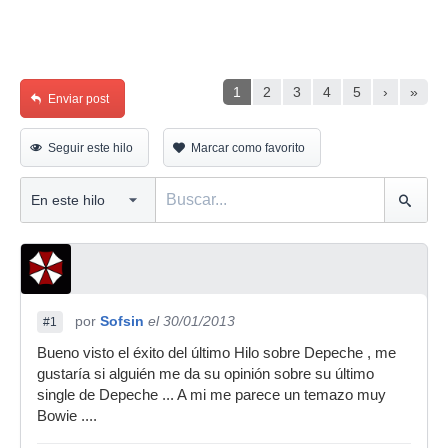
1
2
3
4
5
›
»
Enviar post
Seguir este hilo
Marcar como favorito
por
Sofsin
el 30/01/2013
#1
Bueno visto el éxito del último Hilo sobre Depeche , me
gustaría si alguién me da su opinión sobre su último
single de Depeche ... A mi me parece un temazo muy
Bowie ....