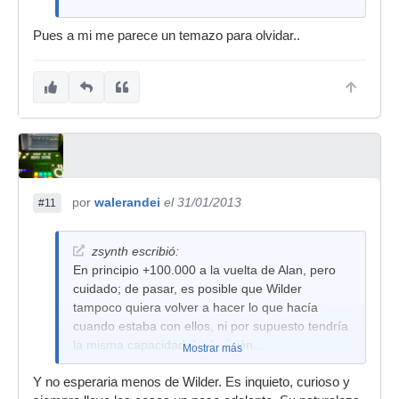
Pues a mi me parece un temazo para olvidar..
por
walerandei
el 31/01/2013
#11
zsynth escribió:
En principio +100.000 a la vuelta de Alan, pero
cuidado; de pasar, es posible que Wilder
tampoco quiera volver a hacer lo que hacía
cuando estaba con ellos, ni por supuesto tendría
la misma capacidad de decisión...
Mostrar más
Y no esperaria menos de Wilder. Es inquieto, curioso y