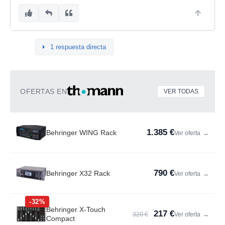
1 respuesta directa
OFERTAS EN
VER TODAS
1.385 €
Behringer WING Rack
Ver oferta
→
790 €
Behringer X32 Rack
Ver oferta
→
-32%
Behringer X-Touch
217 €
320 €
Ver oferta
→
Compact