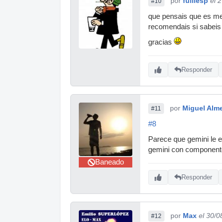
por
fulliesp
el 
#10
que pensais que es me
recomendais si sabeis 
gracias
Responder
por
Miguel Alm
#11
#8
Parece que gemini le es
gemini con componente
Baneado
Responder
por
Max
el 30/0
#12