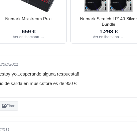
Numark Mixstream Pro+
Numark Scratch LP140 Silver
Bundle
659 €
1.298 €
Ver en thomann
→
Ver en thomann
→
10/08/2011
estoy yo...esperando alguna respuesta!!
io de salida en musicstore es de 990 €
Citar
/2011