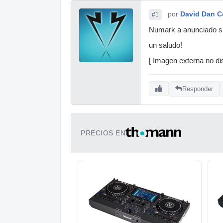
por
David Dan C
#1
Numark a anunciado su
un saludo!
[ Imagen externa no dis
Responder
PRECIOS EN