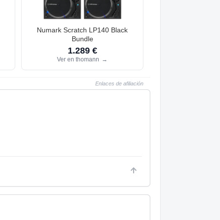
Numark Scratch LP140 Black
Bundle
1.289 €
Ver en thomann
→
Enlaces de afiliación