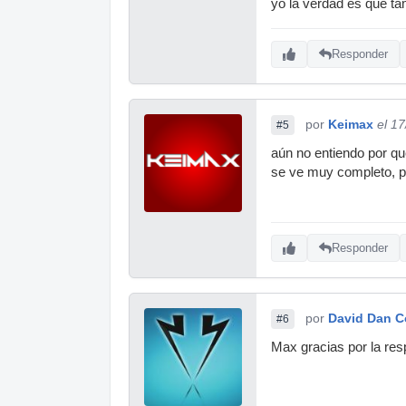
yo la verdad es que t
Responder
por
Keimax
el 1
#5
aún no entiendo por q
se ve muy completo, pe
Responder
por
David Dan C
#6
Max gracias por la res