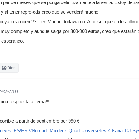
un par de meses que se ponga definitivamente a la venta. Estoy detrá
 y al tener repro-cds creo que se venderá mucho.
itio ya lo venden ?? ...en Madrid, todavía no. A no ser que en los últi
eo muy completo y aunque salga por 800-900 euros, creo que estarán b
o esperando.
Citar
10/08/2011
 una respuesta al tema!!!
ponible a partir de septiembre por 990 €
e.de/es_ES/ESP/Numark-Mixdeck-Quad-Universelles-4-Kanal-DJ-S