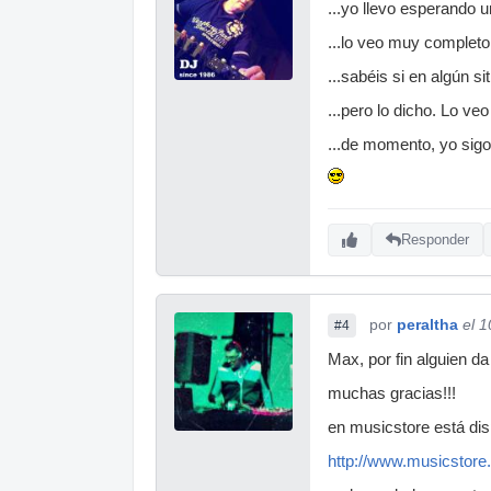
...yo llevo esperando 
...lo veo muy completo
...sabéis si en algún s
...pero lo dicho. Lo v
...de momento, yo sig
Responder
por
peraltha
el 
#4
Max, por fin alguien da
muchas gracias!!!
en musicstore está dis
http://www.musicstor