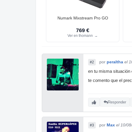
Numark Mixstream Pro GO
769 €
Ver en thomann
→
por
peraltha
el 
#2
en tu misma situación 
te comento que el prec
Responder
por
Max
el 10/08
#3