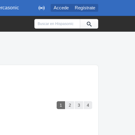

rcasonic
Accede
Regístrate
1
2
3
4