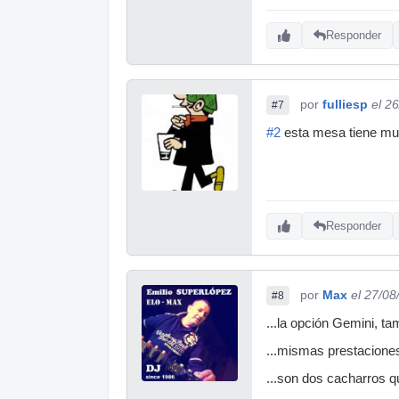
Responder
por
fulliesp
el 2
#7
#2
esta mesa tiene muy 
Responder
por
Max
el 27/08
#8
...la opción Gemini, t
...mismas prestacione
...son dos cacharros q