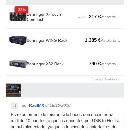
-32%
Behringer X-Touch
217 €
320 €
Ver oferta
→
Compact
1.385 €
Behringer WING Rack
Ver oferta
→
790 €
Behringer X32 Rack
Ver oferta
→
Enlaces de afiliación
por
RaulMX
el 18/10/2018
#2
Es exactamente lo mismo si lo haces con una interfaz
midi de 10 puertos, a que los conectes por USB to Host a
un hub alimentado, ya que la función de la interfaz es de