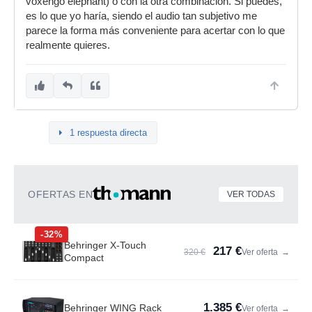
voxengo elephant) o con la otra combinación. Si puedes,
es lo que yo haría, siendo el audio tan subjetivo me
parece la forma más conveniente para acertar con lo que
realmente quieres.
1 respuesta directa
OFERTAS EN
VER TODAS
-32%
Behringer X-Touch
217 €
320 €
Ver oferta
→
Compact
1.385 €
Behringer WING Rack
Ver oferta
→