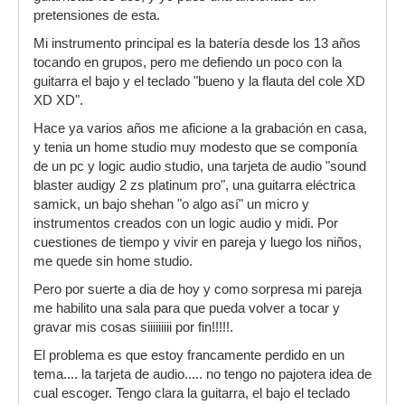
pretensiones de esta.
Mi instrumento principal es la batería desde los 13 años
tocando en grupos, pero me defiendo un poco con la
guitarra el bajo y el teclado "bueno y la flauta del cole XD
XD XD".
Hace ya varios años me aficione a la grabación en casa,
y tenia un home studio muy modesto que se componía
de un pc y logic audio studio, una tarjeta de audio "sound
blaster audigy 2 zs platinum pro", una guitarra eléctrica
samick, un bajo shehan "o algo así" un micro y
instrumentos creados con un logic audio y midi. Por
cuestiones de tiempo y vivir en pareja y luego los niños,
me quede sin home studio.
Pero por suerte a dia de hoy y como sorpresa mi pareja
me habilito una sala para que pueda volver a tocar y
gravar mis cosas siiiiiiiii por fin!!!!!.
El problema es que estoy francamente perdido en un
tema.... la tarjeta de audio..... no tengo no pajotera idea de
cual escoger. Tengo clara la guitarra, el bajo el teclado