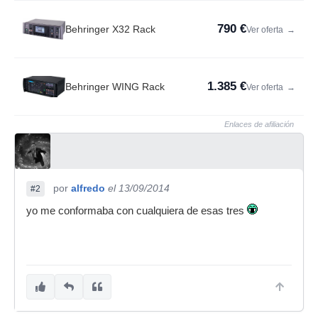
790 €
Behringer X32 Rack
Ver oferta
→
1.385 €
Behringer WING Rack
Ver oferta
→
Enlaces de afiliación
por
alfredo
el 13/09/2014
#2
yo me conformaba con cualquiera de esas tres