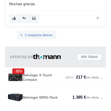
Muchas gracias
1 respuesta directa
OFERTAS EN
VER TODAS
-32%
Behringer X-Touch
217 €
320 €
Ver oferta
→
Compact
1.385 €
Behringer WING Rack
Ver oferta
→