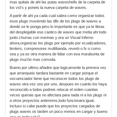
mas quitais de ahi las putas waveshells de la carpeta de
los vst's y poneis la nueva carpeta de waves.
A partir de ahi ya cada cual sabra como organizar todos
esos plugs moviendo las dlls de los plugs de waves a
donde se le ponga pero lo importante es que ya te libras
del desplegable ese caotico de waves que metia ahi todo
junto churras con merinas y era un Visual Inferno
ahora,organizas los plugs por ejemplo por ecualizadores,
limiters, compresores multibanda, reverb o fx o como
sea y ya es otra manera de lidiar con esa marabunta de
plugs mucho mas comoda.
Bueno por ultimo añadire que logicamente la primera vez
que arranqueis tardara bastante en cargar porque el
secuenciador tiene que reconocer todos los plugs de
waves otra vez uno por uno, despues en cuanto los haya
reconocido a todos podreis retocar el orden cuantas
veces querais que no afectara para nada ni a los plugs ni
a otros proyectos anteriores,todo funcionara igual,
incluso si cabe puede que los proyectos cargados de
plugs waves os tarden un poco menos en cargar y bueno