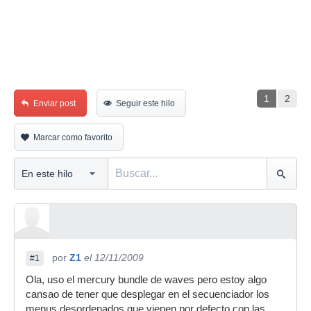
1
2
Enviar post
Seguir este hilo
Marcar como favorito
por
Z1
el 12/11/2009
#1
Ola, uso el mercury bundle de waves pero estoy algo
cansao de tener que desplegar en el secuenciador los
menus desordenados que vienen por defecto con las