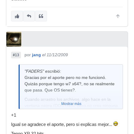
por
jang
el 11/12/2009
#13
"FADERS" escribió:
Gracias por el aporte pero no me funcionó.
Quizás porque tengo w7 x64?, no se realmente
que pasa. Que OS tienes?.
Cuando arrastro los archivos, algo hace en la
Mostrar más
ventana negra (DOS creo), pero no crea ninguna
carpeta aparte llamada waves.
+1
Saludos
Igual se agradece el aporte, pero si explicas mejor...
Tengo XP 32 bits.