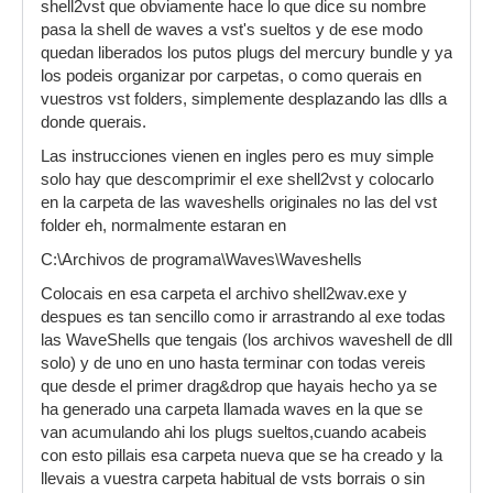
shell2vst que obviamente hace lo que dice su nombre
pasa la shell de waves a vst's sueltos y de ese modo
quedan liberados los putos plugs del mercury bundle y ya
los podeis organizar por carpetas, o como querais en
vuestros vst folders, simplemente desplazando las dlls a
donde querais.
Las instrucciones vienen en ingles pero es muy simple
solo hay que descomprimir el exe shell2vst y colocarlo
en la carpeta de las waveshells originales no las del vst
folder eh, normalmente estaran en
C:\Archivos de programa\Waves\Waveshells
Colocais en esa carpeta el archivo shell2wav.exe y
despues es tan sencillo como ir arrastrando al exe todas
las WaveShells que tengais (los archivos waveshell de dll
solo) y de uno en uno hasta terminar con todas vereis
que desde el primer drag&drop que hayais hecho ya se
ha generado una carpeta llamada waves en la que se
van acumulando ahi los plugs sueltos,cuando acabeis
con esto pillais esa carpeta nueva que se ha creado y la
llevais a vuestra carpeta habitual de vsts borrais o sin