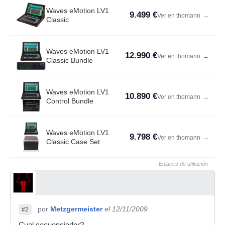
Waves eMotion LV1
9.499 €
Ver en thomann
→
Classic
Waves eMotion LV1
12.990 €
Ver en thomann
→
Classic Bundle
Waves eMotion LV1
10.890 €
Ver en thomann
→
Control Bundle
Waves eMotion LV1
9.798 €
Ver en thomann
→
Classic Case Set
Enlaces de afiliación
por
Metzgermeister
el 12/11/2009
#2