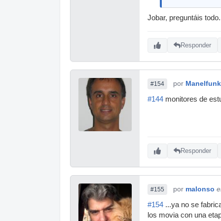
Jobar, preguntáis todo.
Responder
por
Manelfunk
#154
#144
monitores de est
Responder
por
malonso
e
#155
#154
...ya no se fabri
los movia con una et