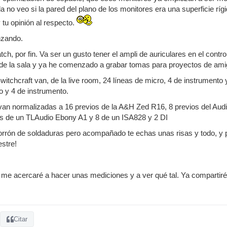
ada no veo si la pared del plano de los monitores era una superficie r
y tu opinión al respecto.
nzando.
tch, por fin. Va ser un gusto tener el ampli de auriculares en el cont
o de la sala y ya he comenzado a grabar tomas para proyectos de am
itchcraft van, de la live room, 24 líneas de micro, 4 de instrumento 
o y 4 de instrumento.
van normalizadas a 16 previos de la A&H Zed R16, 8 previos del Aud
os de un TLAudio Ebony A1 y 8 de un ISA828 y 2 DI
porrón de soldaduras pero acompañado te echas unas risas y todo, 
estre!
me acercaré a hacer unas mediciones y a ver qué tal. Ya compartiré
Citar