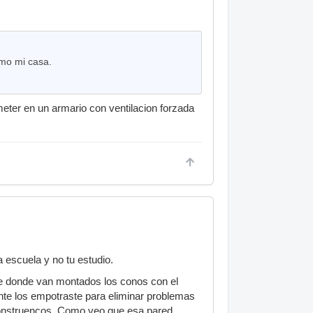
mo mi casa.
eter en un armario con ventilacion forzada
 escuela y no tu estudio.
afle donde van montados los conos con el
ente los empotraste para eliminar problemas
monstruencos. Como veo que esa pared