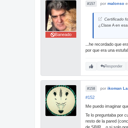
por
malonso
e
#157
Certificado f
¿Clase A en esa
Baneado
...he recordado que er
por que era una estufa!
Responder
por
ikoman La
#158
#152
Me puedo imaginar que 
Te lo preguntaba por c
resto de la pared (con
de SBIR... o si solo 