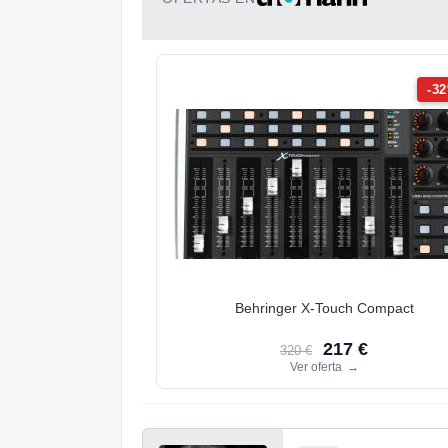
-3
Behringer X-Touch Compact
217 €
320 €
Ver oferta
→