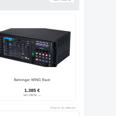
Behringer WING Rack
1.385 €
Ver oferta
→
Enlaces de afiliación