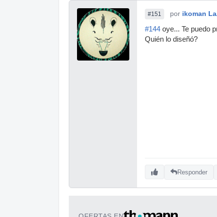
por
ikoman La
#151
#144
oye... Te puedo p
Quién lo diseñó?
Responder
OFERTAS EN