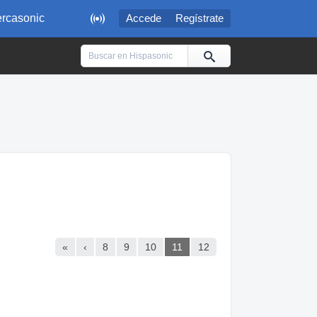

rcasonic
Accede
Regístrate
«
‹
8
9
10
11
12