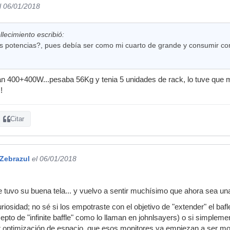
l 06/01/2018
ollecimiento escribió:
s potencias?, pues debía ser como mi cuarto de grande y consumir co
an 400+400W...pesaba 56Kg y tenia 5 unidades de rack, lo tuve que m
!
Citar
Zebrazul
el 06/01/2018
tuvo su buena tela... y vuelvo a sentir muchísimo que ahora sea una
uriosidad; no sé si los empotraste con el objetivo de "extender" el b
cepto de "infinite baffle" como lo llaman en johnlsayers) o si simplem
por optimización de espacio, que esos monitores ya empiezan a ser 