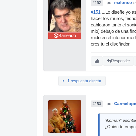
por
malonso
e
#152
#151
...Lo diseñe yo a
hacer los muros, techo
cablearon tanto el son
mio) debajo de una fin
Baneado
ruido en el interior m
eres tu el diseñador.
Responder
1 respuesta directa
por
Carmelop
#153
"ikoman" escribi
¿Quién te empot