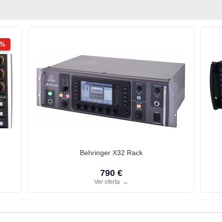
2%
Behringer X32 Rack
790 €
Ver oferta
→