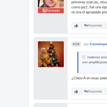
primeras marcas, resul
como jazz, fué una épo
Baneado
no era el apropiado pr
Responder
por
Carmelop
#156
malonso escr
con amplificacio
¿Clase A en esas pote
Responder