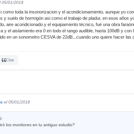
l 05/01/2018
si como toda la insonorizacion y el acondicionamiento, aunque yo con
s y suelo de hormigón asi como el trabajo de pladur, en esos años yo 
ido, aire acondicionado y el equipamiento técnico, fué una obra faraó
ca y el aislamiento era 0 en todo el rango audible, hasta 100dB y con
edido en un sonometro CESVA de 22dB...cuando uno quiere hacer las 
Citar
ec
el 05/01/2018
ó:
ró los monitores en tu antiguo estudio?