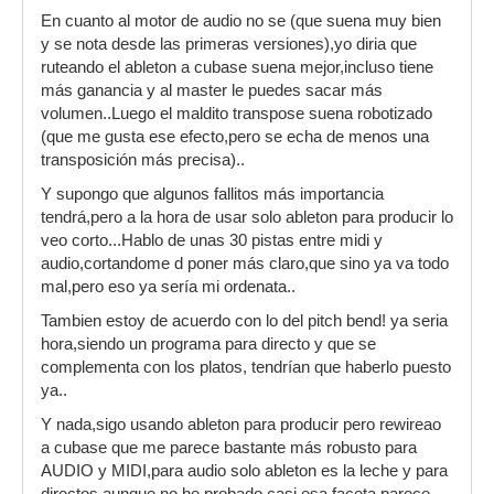
En cuanto al motor de audio no se (que suena muy bien
y se nota desde las primeras versiones),yo diria que
ruteando el ableton a cubase suena mejor,incluso tiene
más ganancia y al master le puedes sacar más
volumen..Luego el maldito transpose suena robotizado
(que me gusta ese efecto,pero se echa de menos una
transposición más precisa)..
Y supongo que algunos fallitos más importancia
tendrá,pero a la hora de usar solo ableton para producir lo
veo corto...Hablo de unas 30 pistas entre midi y
audio,cortandome d poner más claro,que sino ya va todo
mal,pero eso ya sería mi ordenata..
Tambien estoy de acuerdo con lo del pitch bend! ya seria
hora,siendo un programa para directo y que se
complementa con los platos, tendrían que haberlo puesto
ya..
Y nada,sigo usando ableton para producir pero rewireao
a cubase que me parece bastante más robusto para
AUDIO y MIDI,para audio solo ableton es la leche y para