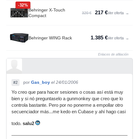
-32%
Behringer X-Touch
217 €
320 €
Ver oferta
→
Compact
1.385 €
Behringer WING Rack
Ver oferta
→
Enlaces de afiliación
por
Gas_boy
el 24/01/2006
#2
Yo creo que para hacer sesiones o cosas así está muy
bien y si nó preguntaselo a gunmonkey que creo que lo
controla bastante. Pero por no ponerme a empollar otro
secuenciador más...me kedo en Cubase y ahí hago casi
todo.
salu2
___________________________________________________