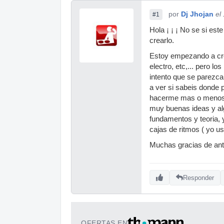
por
Dj Jhojan
el
#1
Hola ¡ ¡ ¡ No se si est
crearlo.
Estoy empezando a cr
electro, etc,... pero l
intento que se parezca
a ver si sabeis donde 
hacerme mas o menos un
muy buenas ideas y al
fundamentos y teoria, 
cajas de ritmos ( yo us
Muchas gracias de ant
Responder
OFERTAS EN