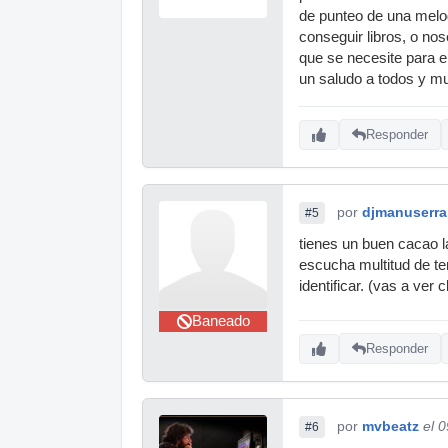
de punteo de una melod
conseguir libros, o nos
que se necesite para e
un saludo a todos y mu
Responder
por
djmanuserra
#5
tienes un buen cacao l
escucha multitud de te
identificar. (vas a ve
Baneado
Responder
por
mvbeatz
el 
#6