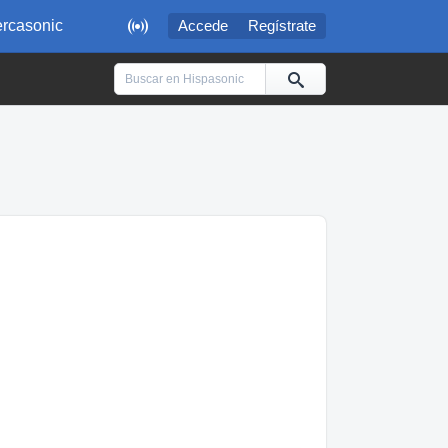

rcasonic
Accede
Regístrate