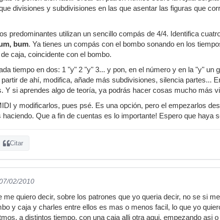
ue divisiones y subdivisiones en las que asentar las figuras que co
nicos predominantes utilizan un sencillo compás de 4/4. Identifica cu
bum, bum
. Ya tienes un compás con el bombo sonando en los tiemp
 de caja, coincidente con el bombo.
cada tiempo en dos: 1 "y" 2 "y" 3... y pon, en el número y en la "y" un
A partir de ahí, modifica, añade más subdivisiones, silencia partes..
. Y si aprendes algo de teoría, ya podrás hacer cosas mucho más vi
 MIDI y modificarlos, pues psé. Es una opción, pero el empezarlos desd
 haciendo. Que a fin de cuentas es lo importante! Espero que haya 
Citar
 07/02/2010
e me quiero decir, sobre los patrones que yo queria decir, no se si me
o y caja y charles entre ellos es mas o menos facil, lo que yo quiero
itmos, a distintos tiempo, con una caja alli otra aqui, empezando asi