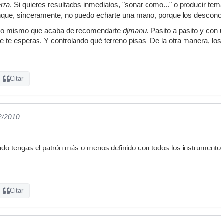
rra
. Si quieres resultados inmediatos, "sonar como..." o producir tem
unque, sinceramente, no puedo echarte una mano, porque los descon
a lo mismo que acaba de recomendarte
djmanu
. Pasito a pasito y con
te esperas. Y controlando qué terreno pisas. De la otra manera, los
Citar
2/2010
ndo tengas el patrón más o menos definido con todos los instrumentos
Citar