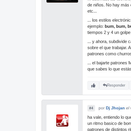
de niños. No hay más q
etc...
... los estilos electró
ejemplo:
bum, bum, 
tiempos 2 y 4 un golpe
... y ahora, subdivide 
sobre el que trabajar. 
patrones como churros
... el bajarte patrones
que sabes lo que estás
Responder
por
Dj Jhojan
el
#4
ha vale, entiendo lo qu
un ritmo basico de bomb
patrones de distintos r