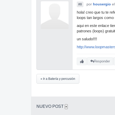
por
housergio
e
#8
hola! creo que tu te r
loops tan largos como 
aqui en este enlace ti
patrones (loops) gratuit
un saludo!!!!
http://www.loopmaste
Responder
« Ir a Batería y percusión
NUEVO POST
×