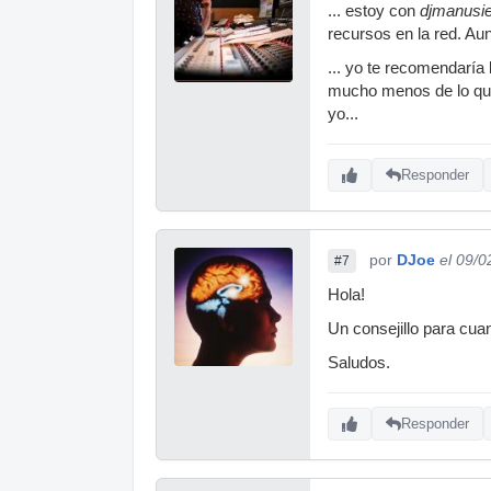
... estoy con
djmanusie
recursos en la red. A
... yo te recomendarí
mucho menos de lo que 
yo...
Responder
por
DJoe
el 09/0
#7
Hola!
Un consejillo para cua
Saludos.
Responder