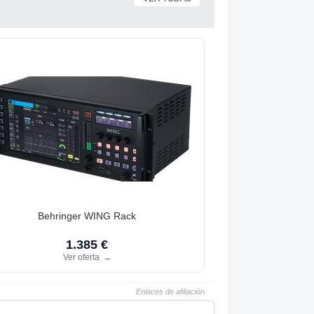
Behringer WING Rack
1.385 €
Ver oferta
→
Enlaces de afiliación