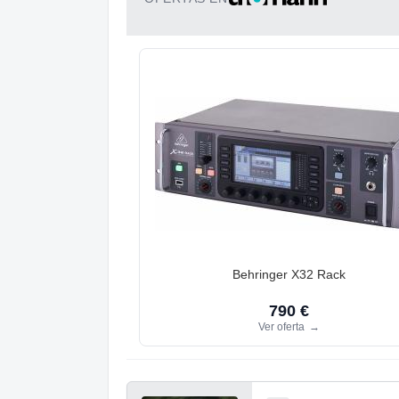
Behringer X32 Rack
790 €
Ver oferta
→