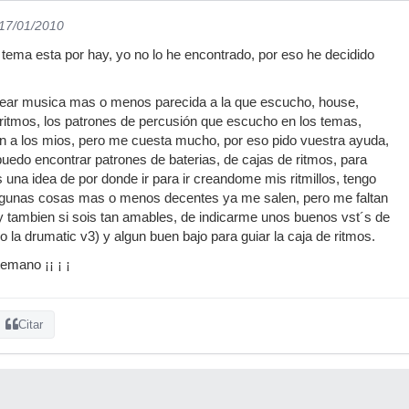
 17/01/2010
e tema esta por hay, yo no lo he encontrado, por eso he decidido
ear musica mas o menos parecida a la que escucho, house,
os ritmos, los patrones de percusión que escucho en los temas,
n a los mios, pero me cuesta mucho, por eso pido vuestra ayuda,
puedo encontrar patrones de baterias, de cajas de ritmos, para
a idea de por donde ir para ir creandome mis ritmillos, tengo
gunas cosas mas o menos decentes ya me salen, pero me faltan
y tambien si sois tan amables, de indicarme unos buenos vst´s de
o la drumatic v3) y algun buen bajo para guiar la caja de ritmos.
emano ¡¡ ¡ ¡
Citar