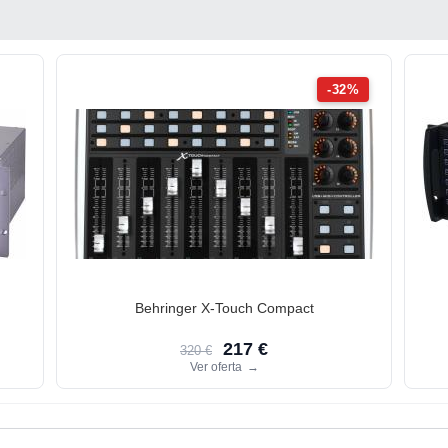
-32%
Behringer X-Touch Compact
217 €
320 €
Ver oferta
→