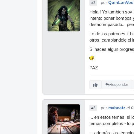
por
QuinLanVos
#2
Hola!! Yo tambien soy 
intento poner bombos y 
desacompasado... pero 
Lo de los patrones k bu
otros, cambiandole el 
Si haces algun progres
PAZ
Responder
por
mvbeatz
el 
#3
... en estos temas, si 
temas completos - lo p
... además, las tecnolog