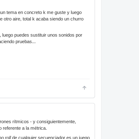
lgun tema en concreto k me guste y luego
 otro aire, total k acaba siendo un churro
i, luego puedes sustituir unos sonidos por
aciendo pruebas...
atrones rítmicos - y consiguientemente,
 referente a la métrica.
no roll
de cualquier secuenciador es un juego