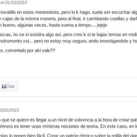
el 01/02/2010
novatillo en estos menesteres, pero lo k hago, suele ser escuchar a
cajas de la misma manera, para al final, ir cambiando cosillas y darle
bueno, algunas veces, hasta suena a tempo.... jejeje
scas, no se si existira algo asi, pero creo k si te bajas temas en mid
instrumento vst... pero no estoy muy seguro, ando investigandolo y h
o, comentalo por aki vale??
Citar
05/02/2010
lo que se quiere es llegar a un nivel de solvencia a la hora de crear p
rimero es tener unas mínimas nociones de teoría. En este caso, en lo
ías lo ponen bien fácil. Crear un patrón rítmico sobre la rejilla del
pia