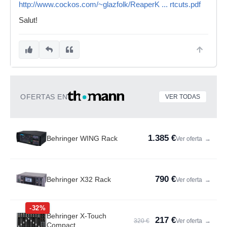
http://www.cockos.com/~glazfolk/ReaperK ... rtcuts.pdf
Salut!
OFERTAS EN
VER TODAS
1.385 €
Behringer WING Rack
Ver oferta
→
790 €
Behringer X32 Rack
Ver oferta
→
-32%
Behringer X-Touch
217 €
320 €
Ver oferta
→
Compact