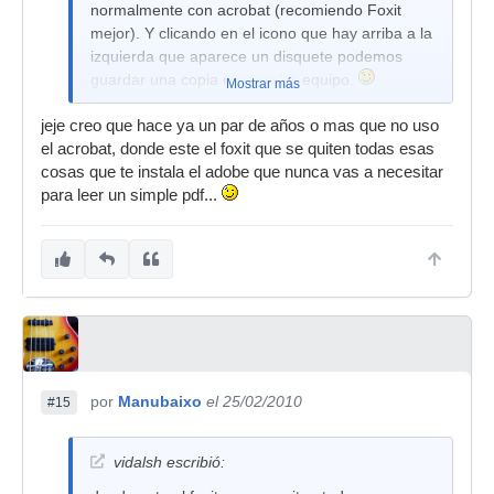
normalmente con acrobat (recomiendo Foxit
mejor). Y clicando en el icono que hay arriba a la
izquierda que aparece un disquete podemos
guardar una copia en nuestro equipo.
Mostrar más
Por cierto, genial documento...
jeje creo que hace ya un par de años o mas que no uso
el acrobat, donde este el foxit que se quiten todas esas
cosas que te instala el adobe que nunca vas a necesitar
para leer un simple pdf...
por
Manubaixo
el 25/02/2010
#15
vidalsh escribió: