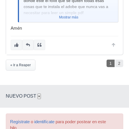
donde este el foxit que se quiten todas esas
cosas que te instala el adobe que nunca vas a
necesitar para leer un simple pdf
Mostrar más
Amén
1
2
« Ir a Reaper
NUEVO POST
×
Regístrate
o
identifícate
para poder postear en este
hilo