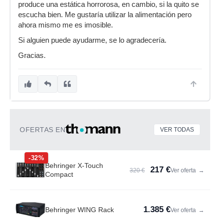
produce una estática horrorosa, en cambio, si la quito se
escucha bien. Me gustaría utilizar la alimentación pero
ahora mismo me es imosible.
Si alguien puede ayudarme, se lo agradecería.
Gracias.
OFERTAS EN
VER TODAS
-32%
Behringer X-Touch
217 €
320 €
Ver oferta
→
Compact
1.385 €
Behringer WING Rack
Ver oferta
→