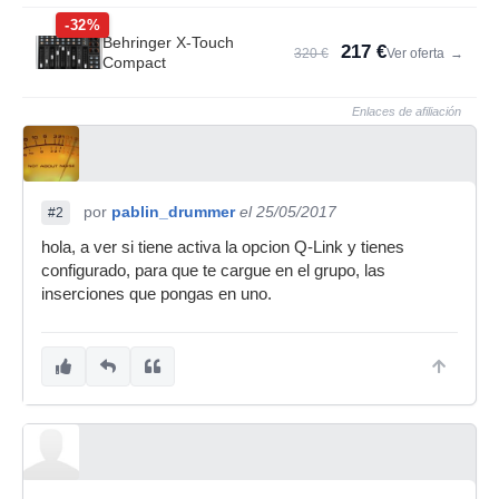
-32%
Behringer X-Touch
217 €
320 €
Ver oferta
→
Compact
Enlaces de afiliación
por
pablin_drummer
el 25/05/2017
#2
hola, a ver si tiene activa la opcion Q-Link y tienes
configurado, para que te cargue en el grupo, las
inserciones que pongas en uno.