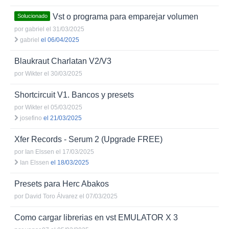
Vst o programa para emparejar volumen
Solucionado
por
gabriel
el 31/03/2025
gabriel
el 06/04/2025
Blaukraut Charlatan V2/V3
por
Wikter
el 30/03/2025
Shortcircuit V1. Bancos y presets
por
Wikter
el 05/03/2025
josefino
el 21/03/2025
Xfer Records - Serum 2 (Upgrade FREE)
por
Ian Elssen
el 17/03/2025
Ian Elssen
el 18/03/2025
Presets para Herc Abakos
por
David Toro Álvarez
el 07/03/2025
Como cargar librerias en vst EMULATOR X 3