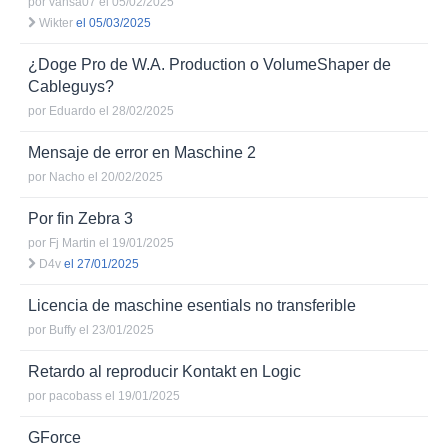
por
vansa07
el 05/02/2025
Wikter
el 05/03/2025
¿Doge Pro de W.A. Production o VolumeShaper de
Cableguys?
por
Eduardo
el 28/02/2025
Mensaje de error en Maschine 2
por
Nacho
el 20/02/2025
Por fin Zebra 3
por
Fj Martin
el 19/01/2025
D4v
el 27/01/2025
Licencia de maschine esentials no transferible
por
Buffy
el 23/01/2025
Retardo al reproducir Kontakt en Logic
por
pacobass
el 19/01/2025
GForce