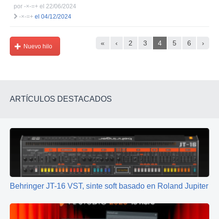
por
-×-=+
el 22/06/2024
-×-=+
el 04/12/2024
«
‹
2
3
4
5
6
›
Nuevo hilo
ARTÍCULOS DESTACADOS
Behringer JT-16 VST, sinte soft basado en Roland Jupiter