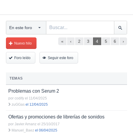
«
‹
2
3
4
5
6
›
Nuevo hilo
Foro leído
Seguir este foro
TEMAS
Problemas con Serum 2
por
codify
el 11/04/2025
zuGGas
el 12/04/2025
Ofertas y promociones de librerías de sonidos
por
Javier Arnanz
el 25/10/2017
Manuel_Baez
el 06/04/2025