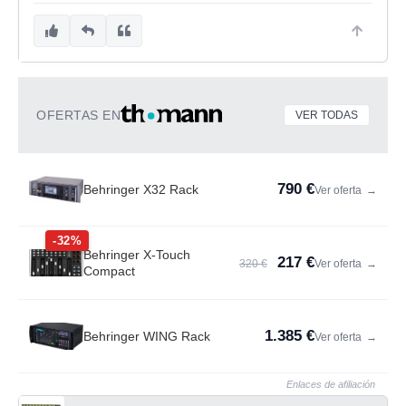
OFERTAS EN
VER TODAS
790 €
Behringer X32 Rack
Ver oferta
→
-32%
Behringer X-Touch
217 €
320 €
Ver oferta
→
Compact
1.385 €
Behringer WING Rack
Ver oferta
→
Enlaces de afiliación