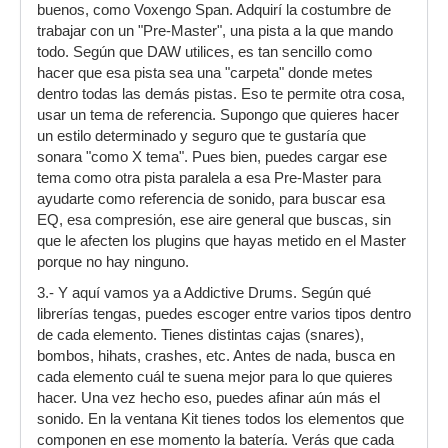
buenos, como Voxengo Span. Adquirí la costumbre de
trabajar con un "Pre-Master", una pista a la que mando
todo. Según que DAW utilices, es tan sencillo como
hacer que esa pista sea una "carpeta" donde metes
dentro todas las demás pistas. Eso te permite otra cosa,
usar un tema de referencia. Supongo que quieres hacer
un estilo determinado y seguro que te gustaría que
sonara "como X tema". Pues bien, puedes cargar ese
tema como otra pista paralela a esa Pre-Master para
ayudarte como referencia de sonido, para buscar esa
EQ, esa compresión, ese aire general que buscas, sin
que le afecten los plugins que hayas metido en el Master
porque no hay ninguno.
3.- Y aquí vamos ya a Addictive Drums. Según qué
librerías tengas, puedes escoger entre varios tipos dentro
de cada elemento. Tienes distintas cajas (snares),
bombos, hihats, crashes, etc. Antes de nada, busca en
cada elemento cuál te suena mejor para lo que quieres
hacer. Una vez hecho eso, puedes afinar aún más el
sonido. En la ventana Kit tienes todos los elementos que
componen en ese momento la batería. Verás que cada