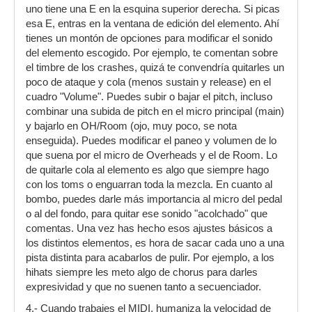
uno tiene una E en la esquina superior derecha. Si picas
esa E, entras en la ventana de edición del elemento. Ahí
tienes un montón de opciones para modificar el sonido
del elemento escogido. Por ejemplo, te comentan sobre
el timbre de los crashes, quizá te convendría quitarles un
poco de ataque y cola (menos sustain y release) en el
cuadro "Volume". Puedes subir o bajar el pitch, incluso
combinar una subida de pitch en el micro principal (main)
y bajarlo en OH/Room (ojo, muy poco, se nota
enseguida). Puedes modificar el paneo y volumen de lo
que suena por el micro de Overheads y el de Room. Lo
de quitarle cola al elemento es algo que siempre hago
con los toms o enguarran toda la mezcla. En cuanto al
bombo, puedes darle más importancia al micro del pedal
o al del fondo, para quitar ese sonido "acolchado" que
comentas. Una vez has hecho esos ajustes básicos a
los distintos elementos, es hora de sacar cada uno a una
pista distinta para acabarlos de pulir. Por ejemplo, a los
hihats siempre les meto algo de chorus para darles
expresividad y que no suenen tanto a secuenciador.
4.- Cuando trabajes el MIDI, humaniza la velocidad de