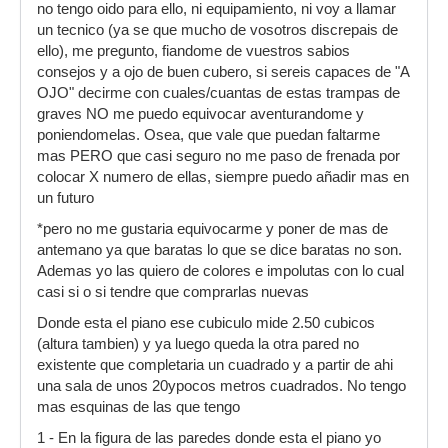
no tengo oido para ello, ni equipamiento, ni voy a llamar
un tecnico (ya se que mucho de vosotros discrepais de
ello), me pregunto, fiandome de vuestros sabios
consejos y a ojo de buen cubero, si sereis capaces de "A
OJO" decirme con cuales/cuantas de estas trampas de
graves NO me puedo equivocar aventurandome y
poniendomelas. Osea, que vale que puedan faltarme
mas PERO que casi seguro no me paso de frenada por
colocar X numero de ellas, siempre puedo añadir mas en
un futuro
*pero no me gustaria equivocarme y poner de mas de
antemano ya que baratas lo que se dice baratas no son.
Ademas yo las quiero de colores e impolutas con lo cual
casi si o si tendre que comprarlas nuevas
Donde esta el piano ese cubiculo mide 2.50 cubicos
(altura tambien) y ya luego queda la otra pared no
existente que completaria un cuadrado y a partir de ahi
una sala de unos 20ypocos metros cuadrados. No tengo
mas esquinas de las que tengo
1 - En la figura de las paredes donde esta el piano yo