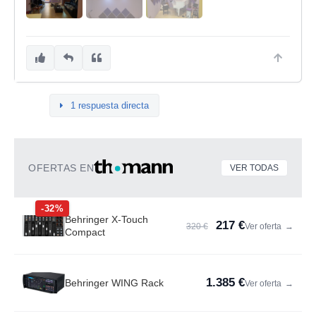
1 respuesta directa
OFERTAS EN
VER TODAS
-32%
Behringer X-Touch
217 €
320 €
Ver oferta
→
Compact
1.385 €
Behringer WING Rack
Ver oferta
→