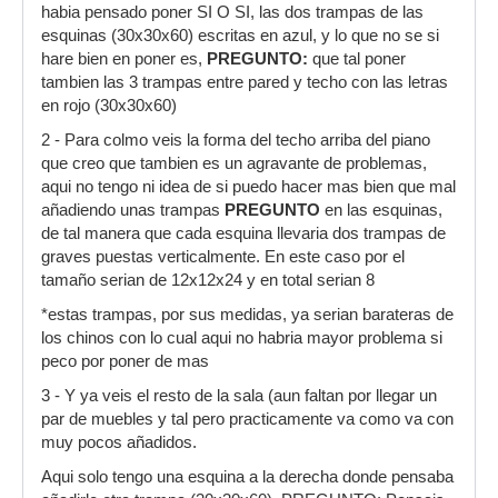
habia pensado poner SI O SI, las dos trampas de las
esquinas (30x30x60) escritas en azul, y lo que no se si
hare bien en poner es,
PREGUNTO:
que tal poner
tambien las 3 trampas entre pared y techo con las letras
en rojo (30x30x60)
2 - Para colmo veis la forma del techo arriba del piano
que creo que tambien es un agravante de problemas,
aqui no tengo ni idea de si puedo hacer mas bien que mal
añadiendo unas trampas
PREGUNTO
en las esquinas,
de tal manera que cada esquina llevaria dos trampas de
graves puestas verticalmente. En este caso por el
tamaño serian de 12x12x24 y en total serian 8
*estas trampas, por sus medidas, ya serian barateras de
los chinos con lo cual aqui no habria mayor problema si
peco por poner de mas
3 - Y ya veis el resto de la sala (aun faltan por llegar un
par de muebles y tal pero practicamente va como va con
muy pocos añadidos.
Aqui solo tengo una esquina a la derecha donde pensaba