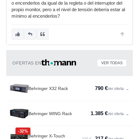
o encenderlos da igual de la regleta o del interruptor del
propio monitor, pero a el nivel de tensión debería estar al
mínimo al encenderlos?
OFERTAS EN
VER TODAS
790 €
Behringer X32 Rack
Ver oferta
→
1.385 €
Behringer WING Rack
Ver oferta
→
-32%
Behringer X-Touch
217 €