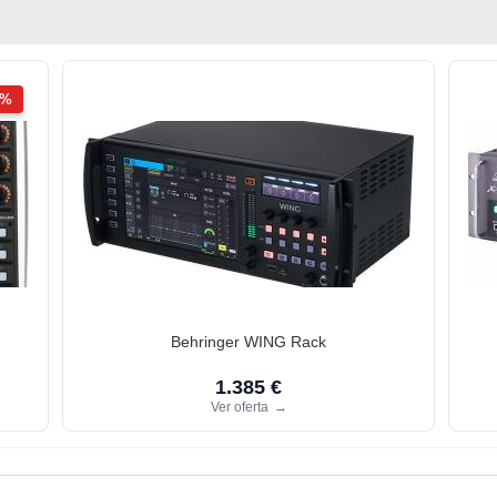
2%
Behringer WING Rack
1.385 €
Ver oferta
→