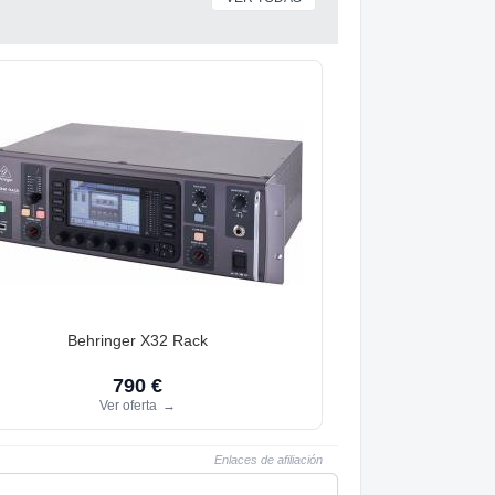
Behringer X32 Rack
790 €
Ver oferta
→
Enlaces de afiliación