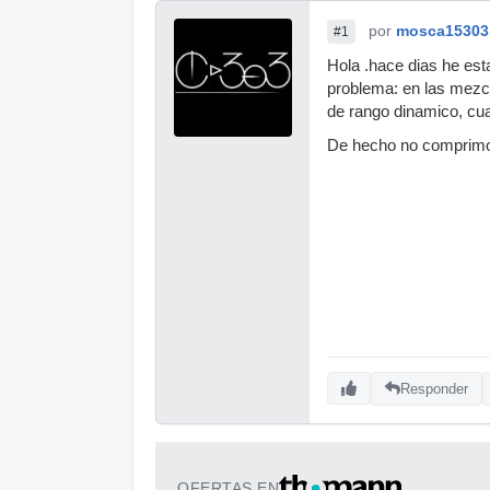
por
mosca15303
#1
Hola .hace dias he es
problema: en las mezc
de rango dinamico, cua
De hecho no comprimo m
Responder
OFERTAS EN