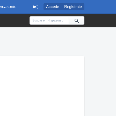

rcasonic
Accede
Regístrate