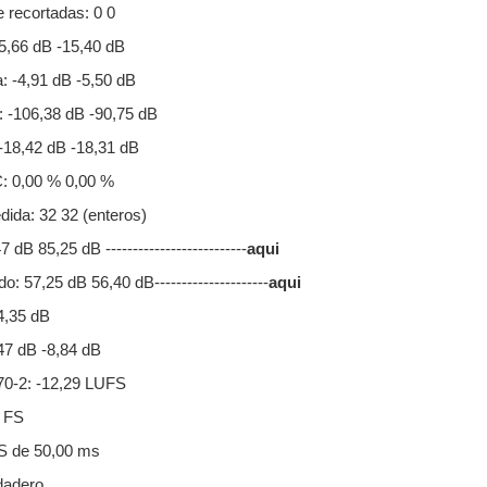
 recortadas: 0 0
5,66 dB -15,40 dB
 -4,91 dB -5,50 dB
 -106,38 dB -90,75 dB
-18,42 dB -18,31 dB
: 0,00 % 0,00 %
dida: 32 32 (enteros)
B 85,25 dB --------------------------
aqui
: 57,25 dB 56,40 dB---------------------
aqui
4,35 dB
47 dB -8,84 dB
0-2: -12,29 LUFS
 FS
S de 50,00 ms
dadero