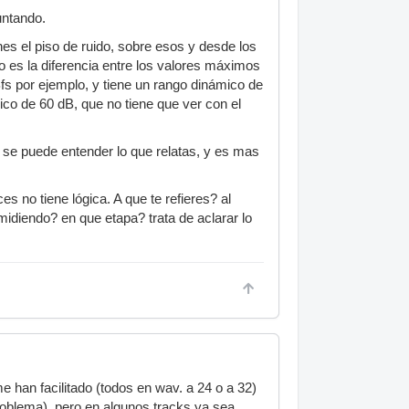
untando.
es el piso de ruido, sobre esos y desde los
 es la diferencia entre los valores máximos
Bfs por ejemplo, y tiene un rango dinámico de
co de 60 dB, que no tiene que ver con el
 se puede entender lo que relatas, y es mas
es no tiene lógica. A que te refieres? al
midiendo? en que etapa? trata de aclarar lo
han facilitado (todos en wav. a 24 o a 32)
oblema). pero en algunos tracks ya sea