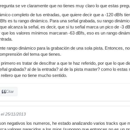
pregunta se ve claramente que no tienes muy claro lo que estas preg
ámico completo de tus entradas, que quiere decir que a -120 dBfs tien
dBfs es tu rango dinámico. Para una señal grabada, su rango dinámico
que alcanza la señal, es decir, que si tu señal marca un pico de -3 d
r que los valores mínimos marcaran -63 dBfs, eso es un rango dinámi
ntrada.
te rango dinámico para la grabación de una sola pista. Entonces, no
comprensión del tema que tienes.
primero es tratar de descifrar a que te haz referido, por que lo que dic
eñal grabada? al de la entrada? al de la pista master? como lo estas 
 reitero que no tiene mucho sentido.
Citar
el 25/11/2013
n negativos los numeros, he estado analizando varios tracks que me 
rca valores parecidos a los mios (supongo que entonces no es un pr