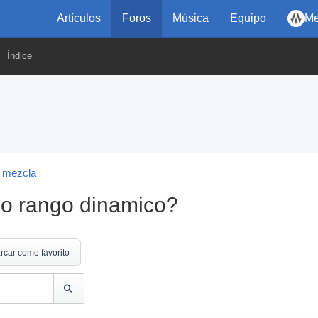
Artículos
Foros
Música
Equipo
Me
Índice
 mezcla
co rango dinamico?
rcar como favorito