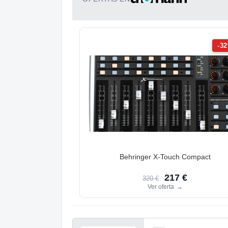
-3
Behringer X-Touch Compact
217 €
320 €
Ver oferta
→