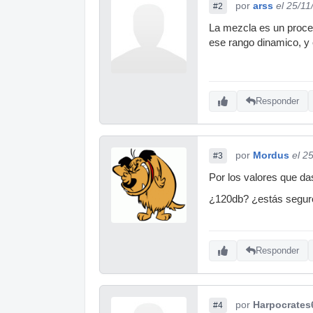
por
arss
el 25/11
#2
La mezcla es un proce
ese rango dinamico, y 
Responder
por
Mordus
el 2
#3
Por los valores que da
¿120db? ¿estás segur
Responder
por
Harpocrates
#4