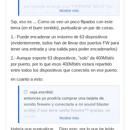
por ejemplo si tengo una "FIREWIRE SOLO" (m-
Mostrar más
audio) y a ella le conecto otra tarjeta firewire en
su puerto extra, windows reconoceria las dos
Sip, eso es ... Como os veo un poco flipados con este
tarjetas por separado?
tema (en el buen sentido), puntualizar un par de cosas.
1.- Puede encadenar un máximo de 63 dispositivos
(evidentemente, todos han de llevar dos puertos FW para
tener una entrada y una salida para poder encadenarlos)
2.- Aunque soporte 63 dispositivos, "solo" da 400Mbit/s
por puerto, por lo que esos 400Mbit/s estará repartido
entre todos los dispositivos que conectéis en ese puerto.
en cuanto a esto:
xeja escribió:
entonces yo prodría comprar una tarjeta de
sonido firewire y conectarla a mi sound blaster
audigy 2 que tiene salida firewire?? gracias, un
saludo.
Mostrar más
Habría que puntualizar ... Digo esto, por lo que he leído