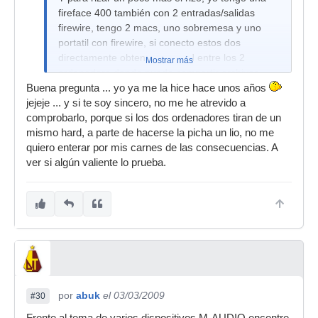
fireface 400 también con 2 entradas/salidas
firewire, tengo 2 macs, uno sobremesa y uno
portatil con firewire, si conecto estos dos
directamente obtengo una red entre los 2
Mostrar más
ordenadore donde puedo compartir archivos,
internet, etc...
Buena pregunta ... yo ya me la hice hace unos años
jejeje ... y si te soy sincero, no me he atrevido a
¿que pasaría si conectamos los 2 ordenadores a
comprobarlo, porque si los dos ordenadores tiran de un
la Fireface?
mismo hard, a parte de hacerse la picha un lio, no me
¿tendriamos red entre los ordenadores?
quiero enterar por mis carnes de las consecuencias. A
ver si algún valiente lo prueba.
¿con cual de ellos funcionaría la tarjeta?
Tengo estas dudas hace tiempo pero no he
tenido el valor de enchufar los 2 a la vez a la
fireface, imagino que no pasaría nada pero por
si acaso...
por
abuk
el 03/03/2009
#30