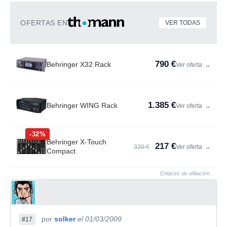
OFERTAS EN
VER TODAS
790 €
Behringer X32 Rack
Ver oferta
→
1.385 €
Behringer WING Rack
Ver oferta
→
-32%
Behringer X-Touch
217 €
320 €
Ver oferta
→
Compact
Enlaces de afiliación
por
solker
el 01/03/2009
#17