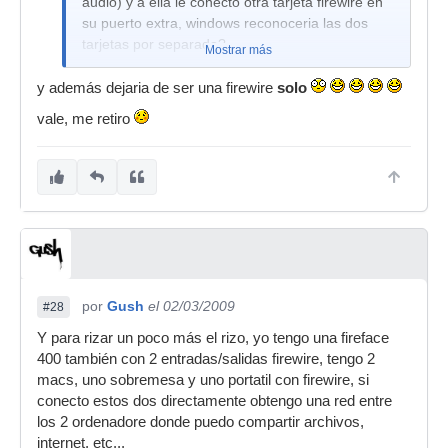
audio) y a ella le conecto otra tarjeta firewire en
su puerto extra, windows reconoceria las dos
tarjetas por separado?
Mostrar más
y además dejaria de ser una firewire
solo
vale, me retiro
por
Gush
el 02/03/2009
#28
Y para rizar un poco más el rizo, yo tengo una fireface
400 también con 2 entradas/salidas firewire, tengo 2
macs, uno sobremesa y uno portatil con firewire, si
conecto estos dos directamente obtengo una red entre
los 2 ordenadore donde puedo compartir archivos,
internet, etc...