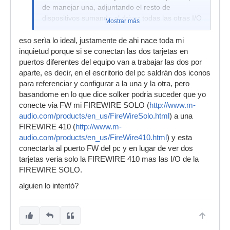
de manejar una, adjuntando el resto de
dispositivos sumando al driver todas las otras I/O
Mostrar más
eso serìa lo ideal, justamente de ahi nace toda mi
inquietud porque si se conectan las dos tarjetas en
puertos diferentes del equipo van a trabajar las dos por
aparte, es decir, en el escritorio del pc saldràn dos iconos
para referenciar y configurar a la una y la otra, pero
basandome en lo que dice solker podria suceder que yo
conecte via FW mi FIREWIRE SOLO (
http://www.m-
audio.com/products/en_us/FireWireSolo.html
) a una
FIREWIRE 410 (
http://www.m-
audio.com/products/en_us/FireWire410.html
) y esta
conectarla al puerto FW del pc y en lugar de ver dos
tarjetas veria solo la FIREWIRE 410 mas las I/O de la
FIREWIRE SOLO.
alguien lo intentò?