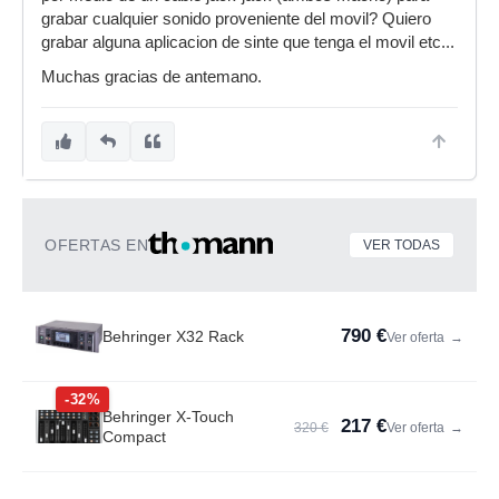
grabar cualquier sonido proveniente del movil? Quiero
grabar alguna aplicacion de sinte que tenga el movil etc...
Muchas gracias de antemano.
OFERTAS EN
VER TODAS
790 €
Behringer X32 Rack
Ver oferta
→
-32%
Behringer X-Touch
217 €
320 €
Ver oferta
→
Compact