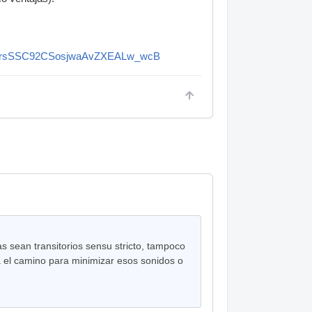
VHrsSSC92CSosjwaAvZXEALw_wcB
as sean transitorios sensu stricto, tampoco
a el camino para minimizar esos sonidos o