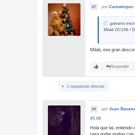
por
Carmelopec
#7
galvano escri
Milab DC196 / D
Milab, ese gran desco
Responder
2 respuestas directas
por
Juan Bazarr
#8
#5
#6
Hola que tal, entiendo 
para poder grabar con 