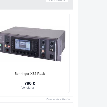
Behringer X32 Rack
790 €
Ver oferta
→
Enlaces de afiliación