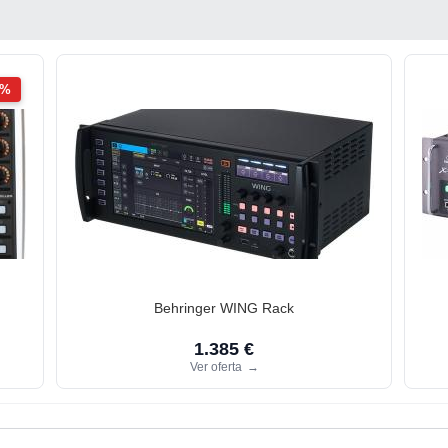
2%
Behringer WING Rack
1.385 €
Ver oferta
→