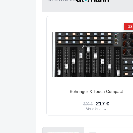
-3
Behringer X-Touch Compact
217 €
320 €
Ver oferta
→