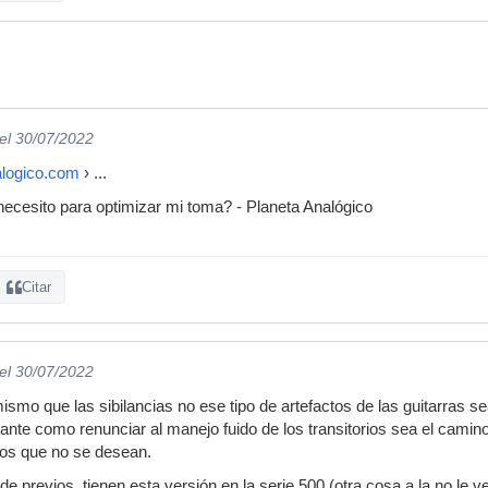
el 30/07/2022
alogico.com
› ...
ecesito para optimizar mi toma? - Planeta Analógico
Citar
el 30/07/2022
smo que las sibilancias no ese tipo de artefactos de las guitarras se
tante como renunciar al manejo fuido de los transitorios sea el cami
os que no se desean.
 previos, tienen esta versión en la serie 500 (otra cosa a la no le v