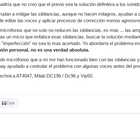
diría que no creo que el previo sea la solución definitiva a los sonidos
dan a mitigar las sibilancias, aunque no hacen milagros, ayudan a co
e editar las voces y aplicar procesos de corrección menos agresivo
crófonos que no solo no reducen las sibilancias, es mas ... las ampli
sas un micro que enfatiza esas sibilancias, buscar la solución mediant
a "imperfección" no sea lo mas acertado. Yo abordaría el problema en 
nión personal, no es una verdad absoluta.
de micrófonos que a mi me han funcionado bien con las sibilancias y
hay ayudado a controlar el problema con algunas voces antes del pro
echnica AT4047, Milab DC196 / Dc96 y Vip50.
Citar