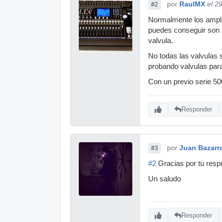
por
RaulMX
el 2
#2
Normalmente los amplif
puedes conseguir son p
valvula.
No todas las valvulas 
probando valvulas para
Con un previo serie 5
Responder
por
Juan Bazarr
#3
#2
Gracias por tu respu
Un saludo
Responder