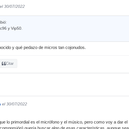
el 30/07/2022
bió:
c96 y Vip50.
nocido y qué pedazo de micros tan cojonudos.
Citar
a
el 30/07/2022
que lo primordial es el micrófono y el músico, pero como voy a dar el
compresión) quería buscar algo de esas características, aunque sea 