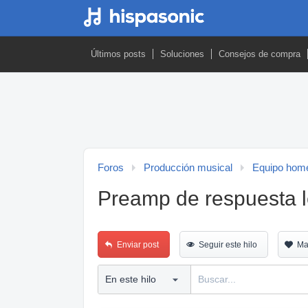
Últimos posts
Soluciones
Consejos de compra
Foros
Producción musical
Equipo home
Preamp de respuesta l
Enviar post
Seguir este hilo
Ma