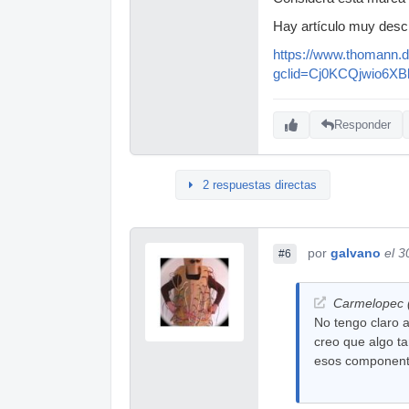
Hay artículo muy desc
https://www.thomann.d
gclid=Cj0KCQjwio6
Responder
2 respuestas directas
por
galvano
el 3
#6
Carmelopec (
No tengo claro a
creo que algo ta
esos component