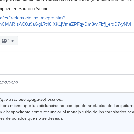
riptivo en Sound o Sound.
e/es/fredenstein_hd_micpre.htm?
XBhCMARIsAC0u9aGgL7t48IXK1jVmeZPFqyDm8wtFbfj_erqD7-yN
Citar
0/07/2022
qué irse, qué apagarse) escribió:
hora mismo que las sibilancias no ese tipo de artefactos de las guitarr
n discapacitante como renunciar al manejo fuido de los transitorios se
es de sonidos que no se desean.