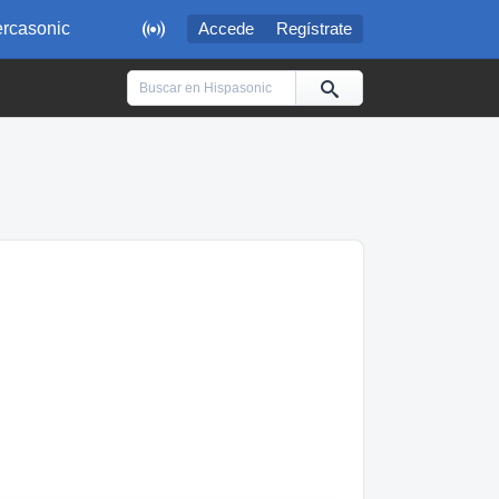

rcasonic
Accede
Regístrate